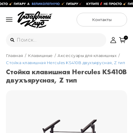
Контакты
0
Главная
Клавишные
Аксессуары для клавишных
Интернет-магазин
Стойка клавишная Hercules KS410B двухъярусная, Z тип
+7 (925) 125-54-44
Стойка клавишная Hercules KS410B
Москва
двухъярусная, Z тип
+7 (925) 176-55-65
Санкт-Петербург
ул. Большая Новодмитровская 36с15,
"ФЛАКОН"
+7 (929) 179-15-49
ул. Гороховая 49Б, "SENO"
Мастерские
Москва
+7 (925) 879-85-35
Санкт-Петербург
+7 (999) 213-51-93