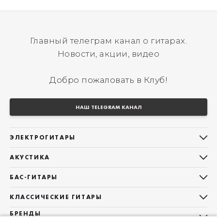
Главный телеграм канал о гитарах.
Новости, акции, видео
Добро пожаловать в Клуб!
НАШ TELEGRAM КАНАЛ
ЭЛЕКТРОГИТАРЫ
Все электрогитары
АКУСТИКА
Stratocaster
Все акустические гитары
Telecaster
БАС-ГИТАРЫ
Дредноуты
Les Paul
Все бас-гитары
Фолки (ОМ, 000, 00)
КЛАССИЧЕСКИЕ ГИТАРЫ
Оригинальная
Jazz Bass
Гранд Аудиториум
Все классические гитары
БРЕНДЫ
Superstrat
Precision Bass