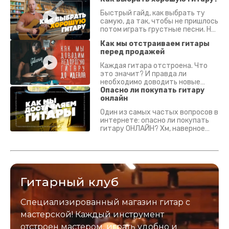
Быстрый гайд, как выбрать ту
самую, да так, чтобы не пришлось
потом играть грустные песни. На
что смотреть? Что проверять?
Как мы отстраиваем гитары
перед продажей
Каждая гитара отстроена. Что
это значит? И правда ли
необходимо доводить новые
гитары? Если кратко - да.
Опасно ли покупать гитару
Подробно - в видео :)
онлайн
Один из самых частых вопросов в
интернете: опасно ли покупать
гитару ОНЛАЙН? Хм, наверное
да? Но не для вас :) Каждый
инструмент надежно упакован и
застрахован. Случись что -
отправим новый.
Гитарный клуб
Специализированный магазин гитар с
мастерской! Каждый инструмент
отстроен мастером, играть удобно и