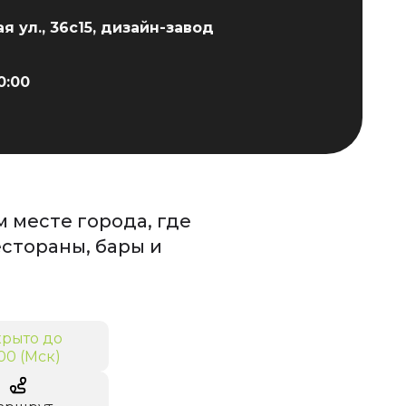
Санкт-Петербург
+7 (999) 213-51-93
я ул., 36с15, дизайн-завод
0:00
 месте города, где
естораны, бары и
рыто до
00 (Мск)