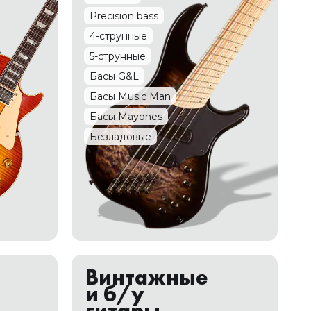
Precision bass
4-струнные
5-струнные
Басы G&L
Басы Musiс Man
Басы Mayones
Безладовые
Винтажные
и б/у
гитары