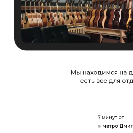
Мы находимся на д
есть всё для от
7 минут от
метро Дмит