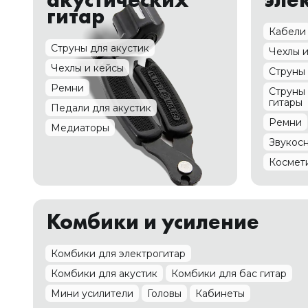
гитар
Кабели
Струны для акустик
Чехлы 
Чехлы и кейсы
Струны 
Ремни
Струны 
гитары
Педали для акустик
Ремни
Медиаторы
Звукос
Космети
Комбики и усиление
Комбики для электрогитар
Комбики для акустик
Комбики для бас гитар
Мини усилители
Головы
Кабинеты