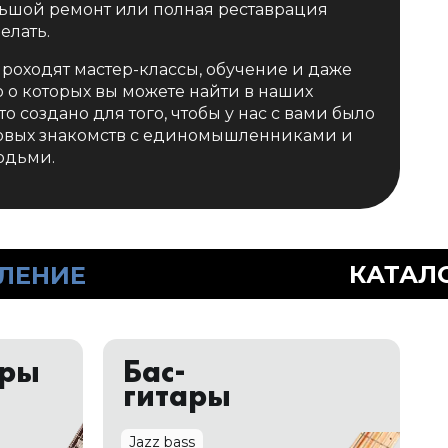
ьшой ремонт или полная реставрация
елать.
проходят мастер-классы, обучение и даже
о которых вы можете найти в наших
то создано для того, чтобы у нас с вами было
новых знакомств с единомышленниками и
юдьми.
КАТАЛОГ
ГИТАР
АКСЕ
ары
Бас-
гитары
Jazz bass