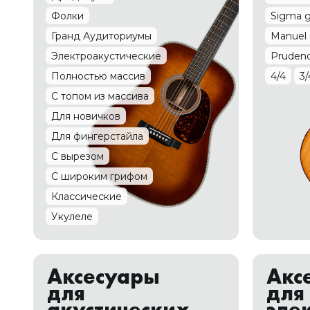
Фолки
Sigma g
Гранд Аудиториумы
Manuel 
Электроакустические
Prudenc
Полностью массив
4/4
3/
С топом из массива
Для новичков
Для фингерстайла
С вырезом
С широким грифом
Классические
Укулеле
Аксесуары
Акс
для
для
акустических
эле