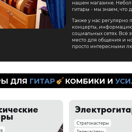
нашем магазине. Небол
гитары - мы знаем, что д
Также у нас регулярно 
концерты, информацию 
социальных сетях. Всё э
место для общения и 
просто интересными л
КОМБИКИ И
УСИЛЕНИЕ
сические
Электрогит
ары
Стратокастеры
ra
Телекастеры