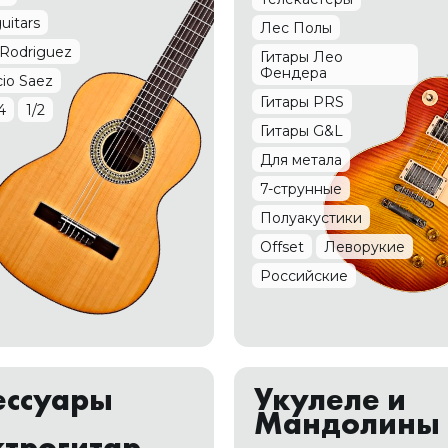
uitars
Лес Полы
Rodriguez
Гитары Лео
Фендера
io Saez
Гитары PRS
4
1/2
Гитары G&L
Для метала
7-струнные
Полуакустики
Offset
Леворукие
Российские
ессуары
Укулеле и
Мандолины
ктрогитар