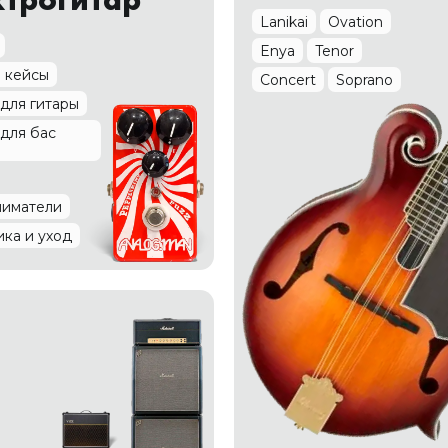
Lanikai
Ovation
Enya
Tenor
и кейсы
Concert
Soprano
для гитары
для бас
ниматели
ка и уход