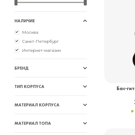
НАЛИЧИЕ
Москва
Санкт-Петербург
Интернет-магазин
БРЕНД
Cort
ТИП КОРПУСА
Бас-гит
Fender
Flight
Нестандартный
МАТЕРИАЛ КОРПУСА
Inspector
Headless
JET
Jazz Bass
Клён
МАТЕРИАЛ ТОПА
Keipro
Precision Bass
Красное дерево
Markbass
Stingray
Липа
Амазаку