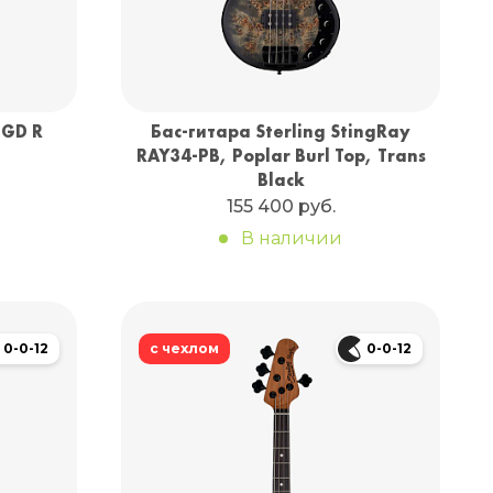
 GD R
Бас-гитара Sterling StingRay
RAY34-PB, Poplar Burl Top, Trans
Black
155 400 руб.
В наличии
0-0-12
с чехлом
0-0-12