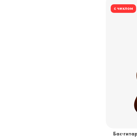
с чехлом
Бас-гитар