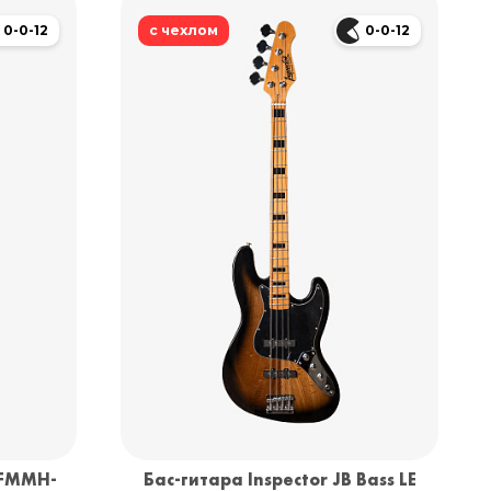
0-0-12
с чехлом
0-0-12
-FMMH-
Бас-гитара Inspector JB Bass LE