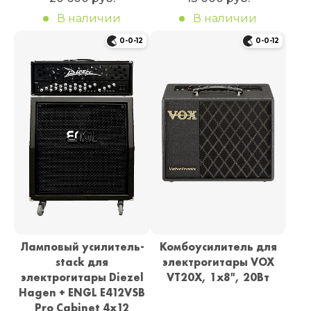
В наличии
В наличии
0-0-12
0-0-12
Ламповый усилитель-
Комбоусилитель для
stack для
электрогитары VOX
электрогитары Diezel
VT20X, 1х8", 20Вт
Hagen + ENGL E412VSB
Pro Cabinet 4x12