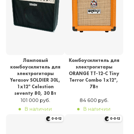
Ламповый
Комбоусилитель для
комбоусилитель для
электрогитары
электрогитары
ORANGE TT-12-C Tiny
Yerasov SOLDIER 30L,
Terror Combo 1х12",
1x12" Celestion
7Вт
seventy 80, 30 Вт
101 000 руб.
84 600 руб.
В наличии
В наличии
0-0-12
0-0-12