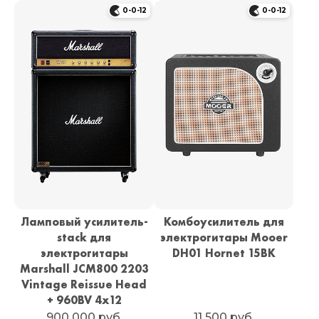
0-0-12
0-0-12
Ламповый усилитель-
Комбоусилитель для
stack для
электрогитары Mooer
электрогитары
DH01 Hornet 15BK
Marshall JCM800 2203
Vintage Reissue Head
+ 960BV 4x12
900 000 руб.
11 500 руб.