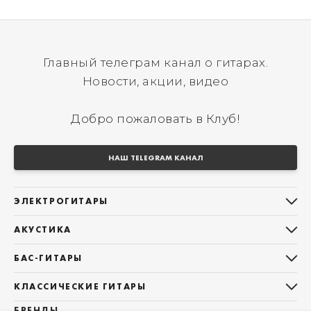
Главный телеграм канал о гитарах.
Новости, акции, видео
Добро пожаловать в Клуб!
НАШ TELEGRAM КАНАЛ
ЭЛЕКТРОГИТАРЫ
Все электрогитары
АКУСТИКА
Stratocaster
Все акустические гитары
Telecaster
БАС-ГИТАРЫ
Дредноуты
Les Paul
Все бас-гитары
Фолки (ОМ, 000, 00)
КЛАССИЧЕСКИЕ ГИТАРЫ
Оригинальная
Jazz Bass
Гранд Аудиториум
Все классические гитары
БРЕНДЫ