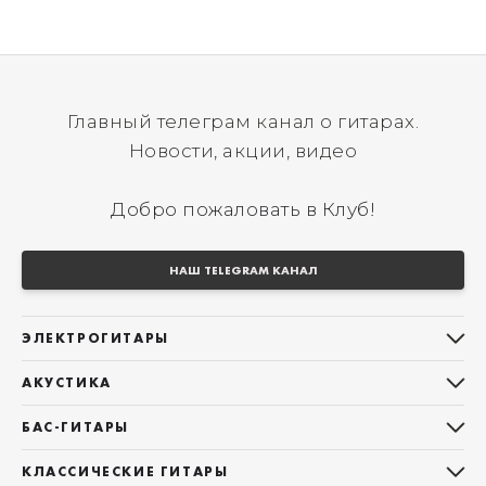
Главный телеграм канал о гитарах.
Новости, акции, видео
Добро пожаловать в Клуб!
НАШ TELEGRAM КАНАЛ
ЭЛЕКТРОГИТАРЫ
Все электрогитары
АКУСТИКА
Stratocaster
Все акустические гитары
Telecaster
БАС-ГИТАРЫ
Дредноуты
Les Paul
Все бас-гитары
Фолки (ОМ, 000, 00)
КЛАССИЧЕСКИЕ ГИТАРЫ
Оригинальная