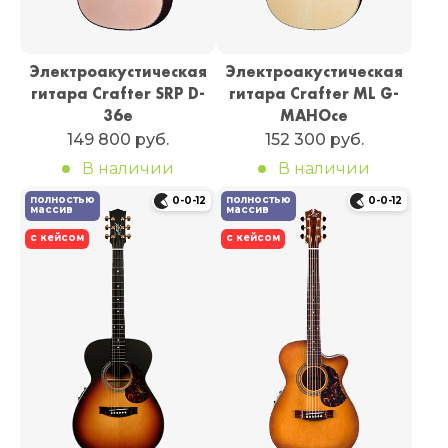
Электроакустическая
Электроакустическая
гитара Crafter SRP D-
гитара Crafter ML G-
36e
MAHOce
149 800 руб.
152 300 руб.
В наличии
В наличии
полностью
полностью
0-0-12
0-0-12
массив
массив
с кейсом
с кейсом