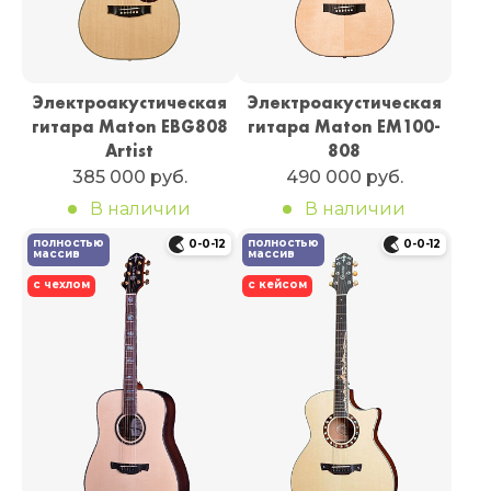
Электроакустическая
Электроакустическая
гитара Maton EBG808
гитара Maton EM100-
Artist
808
385 000 руб.
490 000 руб.
В наличии
В наличии
полностью
полностью
0-0-12
0-0-12
массив
массив
с чехлом
с кейсом