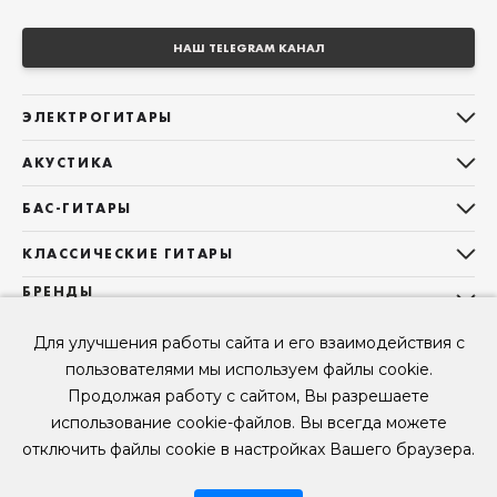
НАШ TELEGRAM КАНАЛ
ЭЛЕКТРОГИТАРЫ
Все электрогитары
АКУСТИКА
Stratocaster
Все акустические гитары
Telecaster
БАС-ГИТАРЫ
Дредноуты
Les Paul
Все бас-гитары
Фолки (ОМ, 000, 00)
КЛАССИЧЕСКИЕ ГИТАРЫ
Оригинальная
Jazz Bass
Гранд Аудиториум
Все классические гитары
БРЕНДЫ
Superstrat
Precision Bass
Maton
Тревел, Компактный корпус
3/4
О НАС
Б/У, уцененные гитары
Оригинальная форма
Sigma Guitars
Для улучшения работы сайта и его взаимодействия с
Б/У, уцененные гитары
Б/У, уцененные гитары
Контакты
Короткомензурные
пользователями мы используем файлы cookie.
Enya Guitars
Мы в Telegram
Б/У, уцененные гитары
Продолжая работу с сайтом, Вы разрешаете
Fender
Мы в ВК
использование cookie-файлов. Вы всегда можете
Gibson
Мы в YouTube
отключить файлы cookie в настройках Вашего браузера.
© 2026
ООО "КЛУБ ГИТАР" ИНН 9715463081, ОГРН 1237700694230
Мы в RUTUBE