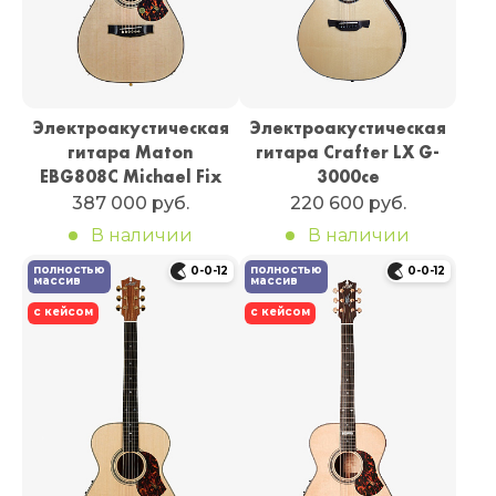
Электроакустическая
Электроакустическая
гитара Maton
гитара Crafter LX G-
EBG808C Michael Fix
3000ce
387 000 руб.
220 600 руб.
В наличии
В наличии
полностью
полностью
0-0-12
0-0-12
массив
массив
с кейсом
с кейсом