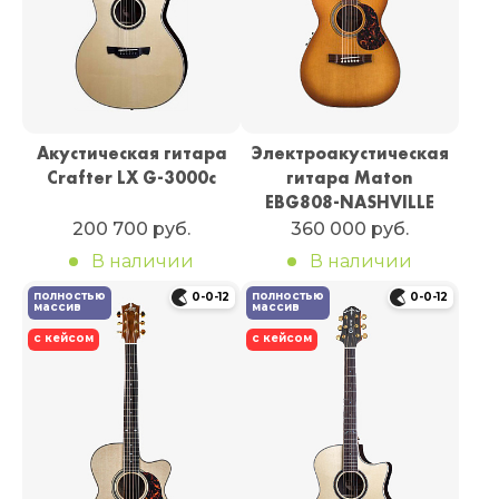
Акустическая гитара
Электроакустическая
Crafter LX G-3000c
гитара Maton
EBG808-NASHVILLE
200 700 руб.
360 000 руб.
В наличии
В наличии
полностью
полностью
0-0-12
0-0-12
массив
массив
с кейсом
с кейсом