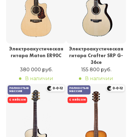
Электроакустическая
Электроакустическая
гитара Maton ER90C
гитара Crafter SRP G-
36ce
380 000 руб.
155 800 руб.
В наличии
В наличии
полностью
полностью
0-0-12
0-0-12
массив
массив
с кейсом
с кейсом