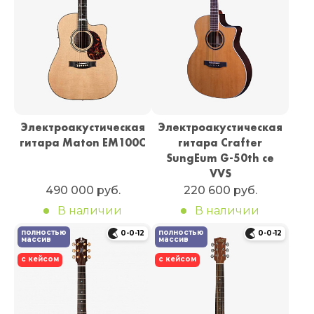
Электроакустическая
Электроакустическая
гитара Maton EM100C
гитара Crafter
SungEum G-50th ce
VVS
490 000 руб.
220 600 руб.
В наличии
В наличии
полностью
полностью
0-0-12
0-0-12
массив
массив
с кейсом
с кейсом