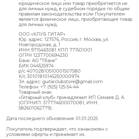
юридическое лицо или товар приобретается не
для личных нужд, в судебном порядке по общим
правилам законодательства если Покупателем
является физическое лицо, приобретающее товар
для личных нужд.
ООО «КЛУБ ГИТАР»
Юр. адрес: 127576, Россия, г. Москва, ул.
Новгородская, д. 1
ИНН 9715463081 КПП 771501001
ОГРН 1237700694230
Банк: АО "Тбанк"
БИК 044525974
р/с 40702810510001507580
К/с 30101810145250000974
Эл. адрес: guitarclubstore@gmail.com
Телефон: +7 (925) 125-54-44
Товарный знак:
«Гитарный клуб» принадлежит ИП Семаев Д. А.
(ОГРНИП: 317774600070081, ИНН:
582601062779).
Дата последнего обновления: 01.01.2025
Покупатель подтверждает, что ознакомлен с
условиями оферты и принимает их.