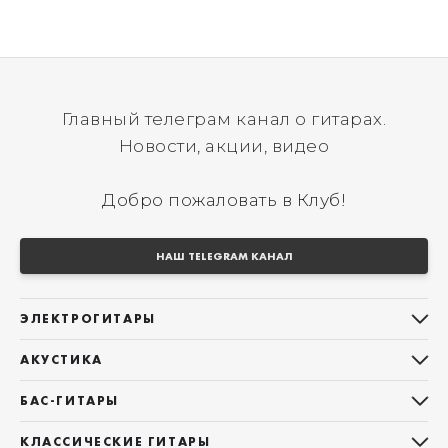
Главный телеграм канал о гитарах.
Новости, акции, видео
Добро пожаловать в Клуб!
НАШ TELEGRAM КАНАЛ
ЭЛЕКТРОГИТАРЫ
Все электрогитары
АКУСТИКА
Stratocaster
Все акустические гитары
Telecaster
БАС-ГИТАРЫ
Дредноуты
Les Paul
Все бас-гитары
Фолки (ОМ, 000, 00)
КЛАССИЧЕСКИЕ ГИТАРЫ