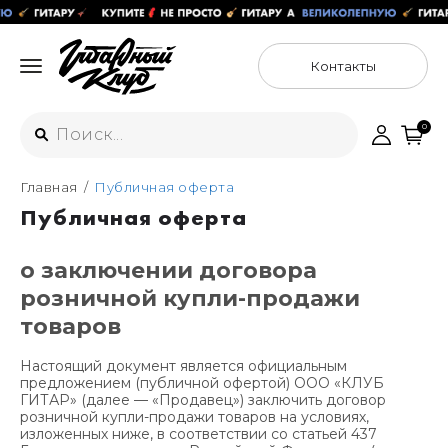
Контакты
0
Главная
Публичная оферта
Интернет-магазин
Публичная оферта
+7 (925) 125-54-44
Москва
о заключении договора
+7 (925) 176-55-65
Санкт-Петербург
розничной купли-продажи
ул. Большая Новодмитровская 36с15,
"ФЛАКОН"
+7 (929) 179-15-49
товаров
ул. Гороховая 49Б, "SENO"
Мастерские
Настоящий документ является официальным
Москва
предложением (публичной офертой) ООО «КЛУБ
+7 (925) 879-85-35
ГИТАР» (далее — «Продавец») заключить договор
розничной купли-продажи товаров на условиях,
Санкт-Петербург
изложенных ниже, в соответствии со статьей 437
+7 (999) 213-51-93