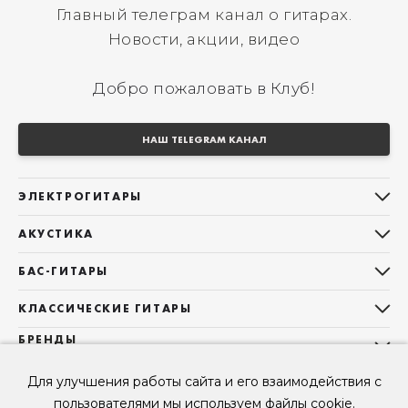
Главный телеграм канал о гитарах.
Новости, акции, видео
Добро пожаловать в Клуб!
НАШ TELEGRAM КАНАЛ
ЭЛЕКТРОГИТАРЫ
Все электрогитары
АКУСТИКА
Stratocaster
Все акустические гитары
Telecaster
БАС-ГИТАРЫ
Дредноуты
Les Paul
Все бас-гитары
Фолки (ОМ, 000, 00)
КЛАССИЧЕСКИЕ ГИТАРЫ
Оригинальная
Jazz Bass
Гранд Аудиториум
Все классические гитары
БРЕНДЫ
Superstrat
Precision Bass
Maton
Тревел, Компактный корпус
3/4
О НАС
Б/У, уцененные гитары
Оригинальная форма
Sigma Guitars
Для улучшения работы сайта и его взаимодействия с
Б/У, уцененные гитары
Б/У, уцененные гитары
Контакты
Короткомензурные
пользователями мы используем файлы cookie.
Enya Guitars