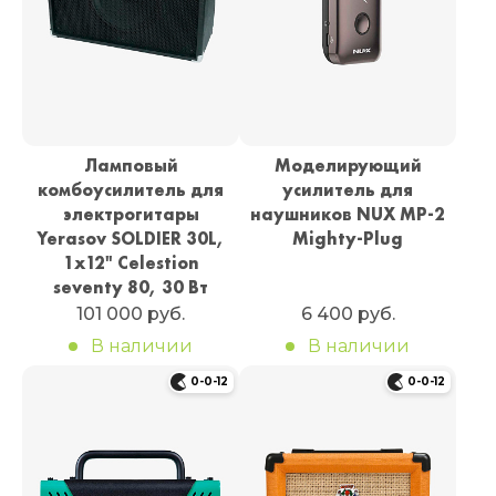
Ламповый
Моделирующий
комбоусилитель для
усилитель для
электрогитары
наушников NUX MP-2
Yerasov SOLDIER 30L,
Mighty-Plug
1x12" Celestion
seventy 80, 30 Вт
101 000 руб.
6 400 руб.
В наличии
В наличии
0-0-12
0-0-12