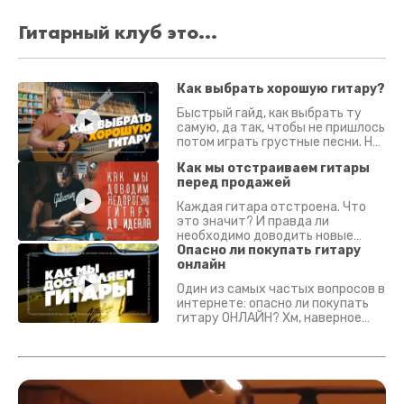
Гитарный клуб это...
Как выбрать хорошую гитару?
Быстрый гайд, как выбрать ту
самую, да так, чтобы не пришлось
потом играть грустные песни. На
что смотреть? Что проверять?
Как мы отстраиваем гитары
перед продажей
Каждая гитара отстроена. Что
это значит? И правда ли
необходимо доводить новые
гитары? Если кратко - да.
Опасно ли покупать гитару
Подробно - в видео :)
онлайн
Один из самых частых вопросов в
интернете: опасно ли покупать
гитару ОНЛАЙН? Хм, наверное
да? Но не для вас :) Каждый
инструмент надежно упакован и
застрахован. Случись что -
отправим новый.