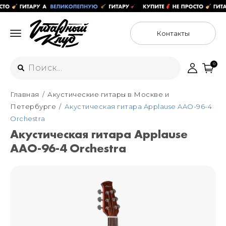
Контакты
0
Главная
Акустические гитары в Москве и
Интернет-магазин
Петербурге
Акустическая гитара Applause AAO-96-4
+7 (925) 125-54-44
Orchestra
Москва
Акустическая гитара Applause
+7 (925) 176-55-65
AAO-96-4 Orchestra
Санкт-Петербург
ул. Большая Новодмитровская 36с15,
"ФЛАКОН"
+7 (929) 179-15-49
ул. Гороховая 49Б, "SENO"
Мастерские
Москва
+7 (925) 879-85-35
Санкт-Петербург
+7 (999) 213-51-93