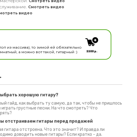
 мастерской.
Смотреть видео
служивание.
Смотреть видео
мотреть видео
кальных инструментов
топ из массива), то зимой ей обязательно
3300 р.
натный, а можно вот такой, гитарный :)
.
выбрать хорошую гитару?
2 июня 2026
30 июня 2026
09 июн
ый гайд, как выбрать ту самую, да так, чтобы не пришлось
 играть грустные песни. На что смотреть? Что
рять?
мы отстраиваем гитары перед продажей
я гитара отстроена. Что это значит? И правда ли
одимо доводить новые гитары? Если кратко - да.