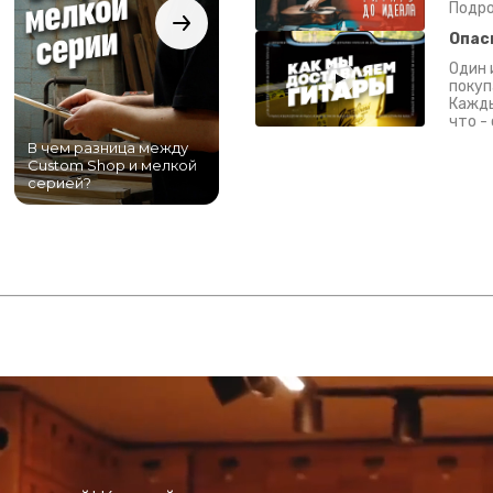
Подро
Опас
Один 
покуп
Кажды
что -
В чем разница между
Самый большой
Custom Shop и мелкой
магазин гитар в
серией?
Питере!
К