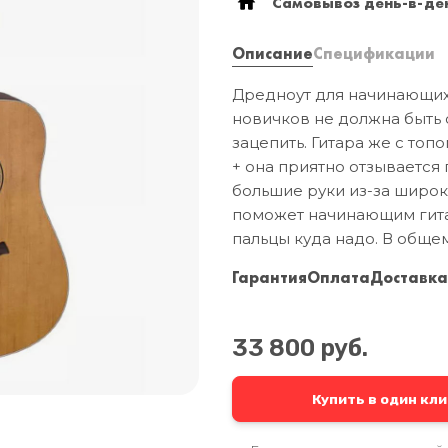
Самовывоз день-в-ден
Описание
Спецификации
Дредноут для начинающих 
новичков не должна быть 
зацепить. Гитара же с топ
+ она приятно отзывается 
большие руки из-за широк
поможет начинающим гитар
пальцы куда надо. В общем
Гарантия
Оплата
Доставк
33 800 руб.
Купить в один кли