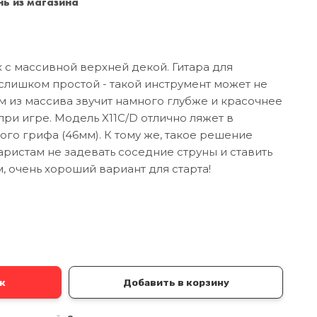
ь из магазина
Санкт-Петербург
+7 (999) 213-51-93
с массивной верхней декой. Гитара для
слишком простой - такой инструмент может не
ом из массива звучит намного глубже и красочнее
при игре. Модель X11C/D отлично ляжет в
ого грифа (46мм). К тому же, такое решение
истам не задевать соседние струны и ставить
, очень хороший вариант для старта!
а
к
Добавить в корзину