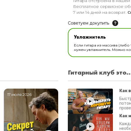
Гитара отстроена в нашей
Бесплатное сервисное об
7 или 14 дней на возврат.
С
Советуем докупить
Увлажнитель для музы
Увлажнитель
В наличии
Если гитара из массива (либо 
нужен увлажнитель. Можно ком
Гитарный клуб это..
Как 
17 июля 2026
06 июля 2026
0
Быстр
потом
прове
Как 
Кажда
необх