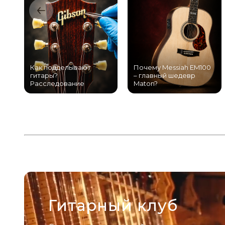
Как подделывают
Почему Messiah EM100
гитары?
– главный шедевр
Расследование
Maton?
Гитарный клуб