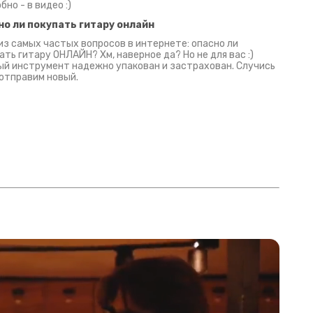
бно - в видео :)
но ли покупать гитару онлайн
из самых частых вопросов в интернете: опасно ли
ать гитару ОНЛАЙН? Хм, наверное да? Но не для вас :)
й инструмент надежно упакован и застрахован. Случись
 отправим новый.
Русски
испанс
эмп для басистов!
Конкурс про Кино!
Обзор