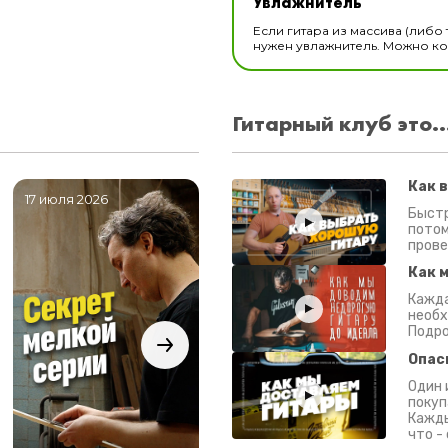
Увлажнитель
В наличии
Если гитара из массива (либо 
нужен увлажнитель. Можно ком
Гитарный клуб это..
Как 
17 июля 2026
06 июля 2026
0
Быстр
потом
прове
Как 
Кажда
необх
Подро
Опас
Один 
покуп
Кажды
что -