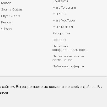
Контакты
Maton
Мы в Telegram
Sigma Guitars
Мы в ВК
Enya Guitars
Мы в YouTube
Fender
Мы в RUTUBE
Gibson
Рассрочка
Возврат
Политика
конфиденциальности
Пользовательское
соглашение
Публичная оферта
с сайтом, Вы разрешаете использование cookie-файлов. Вы
зера.