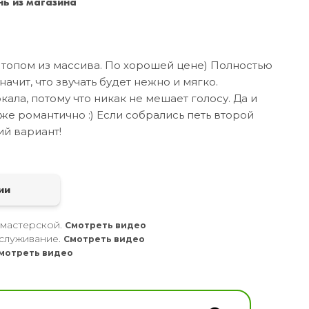
ь из магазина
Санкт-Петербург
+7 (999) 213-51-93
 топом из массива. По хорошей цене) Полностью
начит, что звучать будет нежно и мягко.
ала, потому что никак не мешает голосу. Да и
же романтично :) Если собрались петь второй
ий вариант!
а
ии
 мастерской.
Смотреть видео
служивание.
Смотреть видео
мотреть видео
кальных инструментов