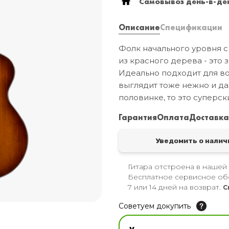
Самовывоз день-в-ден
Описание
Спецификации
Фолк начального уровня с
из красного дерева - это з
Идеально подходит для вок
выглядит тоже нежно и да
половинке, то это суперск
Гарантия
Оплата
Доставк
Уведомить о налич
Гитара отстроена в нашей
Бесплатное сервисное об
7 или 14 дней на возврат.
С
Советуем докупить
Увлажнитель для музы