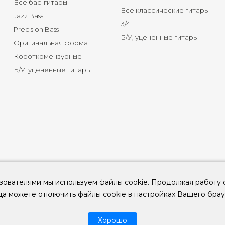
Все бас-гитары
Все классические гитары
Jazz Bass
3/4
Precision Bass
Б/У, уцененные гитары
Оригинальная форма
Короткомензурные
Б/У, уцененные гитары
зователями мы используем файлы cookie. Продолжая работу 
да можете отключить файлы cookie в настройках Вашего брау
© 2026
ООО "КЛУБ ГИТАР" ИНН 9715463081, ОГРН 1237700694230
Хорошо