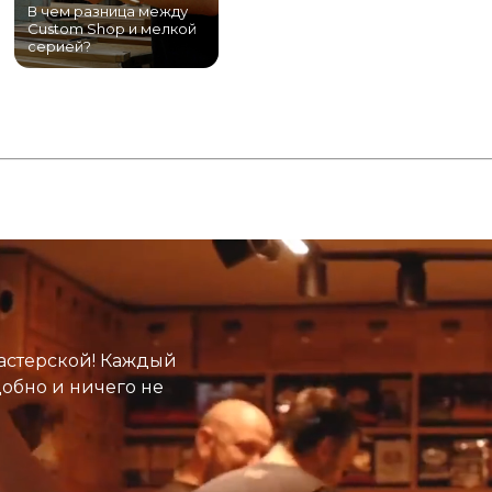
В чем разница между
Самый большой
Custom Shop и мелкой
магазин гитар в
серией?
Питере!
К
астерской! Каждый
добно и ничего не