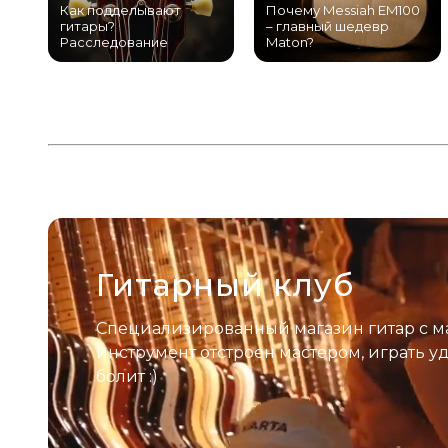
Как подделывают
Почему Messiah EM100
гитары?
– главный шедевр
Расследование
Maton?
Гитарный клуб
Специализированный магазин гитар с м
инструмент отстроен мастером, играть у
болит :)