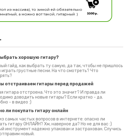
топ из массива), то зимой ей обязательно
3300 р.
натный, а можно вот такой, гитарный :)
.
выбрать хорошую гитару?
2 июня 2026
30 июня 2026
09 июн
ый гайд, как выбрать ту самую, да так, чтобы не пришлось
 играть грустные песни. На что смотреть? Что
рять?
мы отстраиваем гитары перед продажей
я гитара отстроена. Что это значит? И правда ли
одимо доводить новые гитары? Если кратко - да.
бно - в видео :)
но ли покупать гитару онлайн
из самых частых вопросов в интернете: опасно ли
ать гитару ОНЛАЙН? Хм, наверное да? Но не для вас :)
й инструмент надежно упакован и застрахован. Случись
 отправим новый.