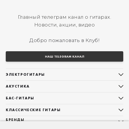
Главный телеграм канал о гитарах.
Новости, акции, видео
Добро пожаловать в Клуб!
НАШ TELEGRAM КАНАЛ
ЭЛЕКТРОГИТАРЫ
Все электрогитары
АКУСТИКА
Stratocaster
Все акустические гитары
Telecaster
БАС-ГИТАРЫ
Дредноуты
Les Paul
Все бас-гитары
Фолки (ОМ, 000, 00)
КЛАССИЧЕСКИЕ ГИТАРЫ
Оригинальная
Jazz Bass
Гранд Аудиториум
Все классические гитары
БРЕНДЫ
Superstrat
Precision Bass
Maton
Тревел, Компактный корпус
3/4
О НАС