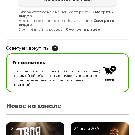
Гитара отстроена в нашей мастерской.
Смотреть
видео
Бесплатное сервисное обслуживание.
Смотреть
видео
7 или 14 дней на возврат.
Смотреть видео
Советуем докупить
Увлажнитель для музыкальных инструментов
Увлажнитель
В наличии
Если гитара из массива (либо топ из массива),
то зимой ей обязательно нужен увлажнитель.
3300 р.
Можно комнатный, а можно вот такой,
гитарный :)
Новое на канале
30 июля 2026
24 июля 2026