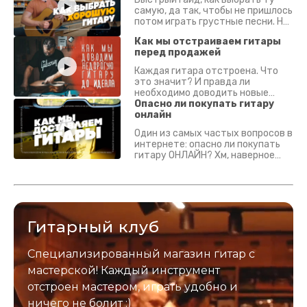
самую, да так, чтобы не пришлось
потом играть грустные песни. На
что смотреть? Что проверять?
Как мы отстраиваем гитары
перед продажей
Каждая гитара отстроена. Что
это значит? И правда ли
необходимо доводить новые
гитары? Если кратко - да.
Опасно ли покупать гитару
Подробно - в видео :)
онлайн
Один из самых частых вопросов в
интернете: опасно ли покупать
гитару ОНЛАЙН? Хм, наверное
да? Но не для вас :) Каждый
инструмент надежно упакован и
застрахован. Случись что -
отправим новый.
Гитарный клуб
Специализированный магазин гитар с
мастерской! Каждый инструмент
отстроен мастером, играть удобно и
ничего не болит :)