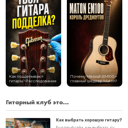
Как подделывают
Почему Messiah EM100 –
гитары? Расследование
главный шедевр Maton?
Гитарный клуб это...
Как выбрать хорошую гитару?
Быстрый гайд, как выбрать ту