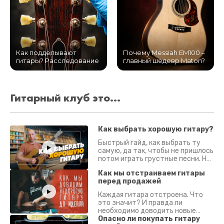
Как подделывают
Почему Messiah EM100 –
гитары? Расследование
главный шедевр Maton?
Гитарный клуб это...
Как выбрать хорошую гитару?
Быстрый гайд, как выбрать ту
самую, да так, чтобы не пришлось
потом играть грустные песни. На
что смотреть? Что проверять?
Как мы отстраиваем гитары
перед продажей
Каждая гитара отстроена. Что
это значит? И правда ли
необходимо доводить новые
гитары? Если кратко - да.
Опасно ли покупать гитару