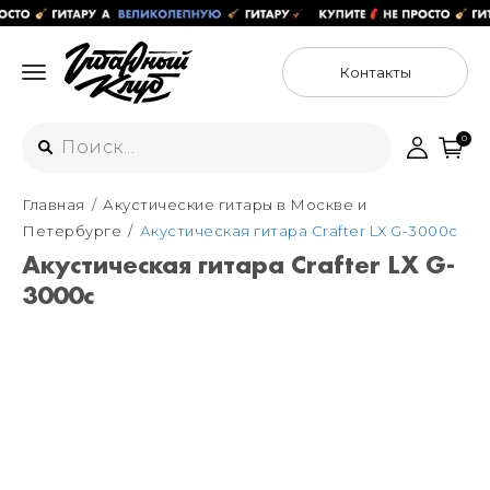
Контакты
0
Главная
Акустические гитары в Москве и
Интернет-магазин
Петербурге
Акустическая гитара Crafter LX G-3000c
+7 (925) 125-54-44
Акустическая гитара Crafter LX G-
Москва
3000c
+7 (925) 176-55-65
Санкт-Петербург
ул. Большая Новодмитровская 36с15,
"ФЛАКОН"
+7 (929) 179-15-49
ул. Гороховая 49Б, "SENO"
Мастерские
Москва
+7 (925) 879-85-35
Санкт-Петербург
+7 (999) 213-51-93