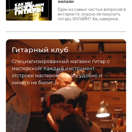
Подробно - в видео :)
онлайн
Один из самых частых вопросов в
интернете: опасно ли покупать
гитару ОНЛАЙН? Хм, наверное
да? Но не для вас :) Каждый
инструмент надежно упакован и
застрахован. Случись что -
отправим новый.
Гитарный клуб
Специализированный магазин гитар с
мастерской! Каждый инструмент
отстроен мастером, играть удобно и
ничего не болит :)