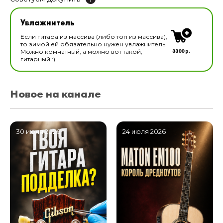
Увлажнитель для музыкальных инструментов
Увлажнитель
В наличии
Если гитара из массива (либо топ из массива),
то зимой ей обязательно нужен увлажнитель.
3300 р.
Можно комнатный, а можно вот такой,
гитарный :)
Новое на канале
30 июля 2026
24 июля 2026