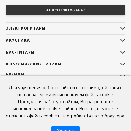
НАШ TELEGRAM КАНАЛ
ЭЛЕКТРОГИТАРЫ
Все электрогитары
АКУСТИКА
Stratocaster
Все акустические гитары
Telecaster
БАС-ГИТАРЫ
Дредноуты
Les Paul
Все бас-гитары
Фолки (ОМ, 000, 00)
КЛАССИЧЕСКИЕ ГИТАРЫ
Оригинальная
Jazz Bass
Гранд Аудиториум
Все классические гитары
БРЕНДЫ
Superstrat
Precision Bass
Maton
Тревел, Компактный корпус
3/4
О НАС
Б/У, уцененные гитары
Оригинальная форма
Для улучшения работы сайта и его взаимодействия с
Sigma Guitars
Б/У, уцененные гитары
Б/У, уцененные гитары
Контакты
Короткомензурные
пользователями мы используем файлы cookie.
Enya Guitars
Мы в Telegram
Б/У, уцененные гитары
Продолжая работу с сайтом, Вы разрешаете
Fender
Мы в ВК
использование cookie-файлов. Вы всегда можете
Gibson
Мы в YouTube
отключить файлы cookie в настройках Вашего браузера.
© 2026
ООО "КЛУБ ГИТАР" ИНН 9715463081, ОГРН 1237700694230
Мы в RUTUBE