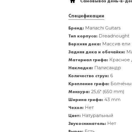
Самовывоз день-в-ден
Спецификации
Бренд:
Mariachi Guitars
Тип корпуса:
Dreadnought
Верхняя дека:
Массив ели
Задняя дека и обечайки:
Ма
Материал грифа:
Красное 
Накладка:
Палисандр
Количество струн:
6
Крепление грифа:
Болчёны
Мензура:
25,6" (650 mm)
Ширина грифа:
43 mm
Чехол:
Нет
Цвет:
Натуральный
Звукосниматель:
Нет
Вырез:
Есть