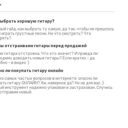
.
выбрать хорошую гитару?
2 июня 2026
30 июня 2026
09 июн
ый гайд, как выбрать ту самую, да так, чтобы не пришлось
 играть грустные песни. На что смотреть? Что
рять?
мы отстраиваем гитары перед продажей
я гитара отстроена. Что это значит? И правда ли
одимо доводить новые гитары? Если кратко - да.
бно - в видео :)
но ли покупать гитару онлайн
из самых частых вопросов в интернете: опасно ли
ать гитару ОНЛАЙН? Хм, наверное да? Но не для вас :)
й инструмент надежно упакован и застрахован. Случись
 отправим новый.
Русски
испанс
эмп для басистов!
Конкурс про Кино!
Обзор