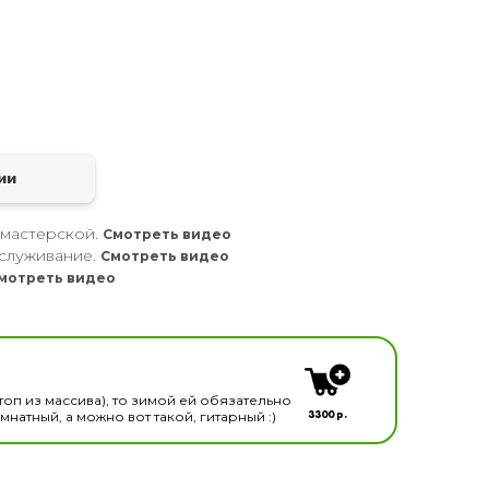
а
ии
 мастерской.
Смотреть видео
служивание.
Смотреть видео
мотреть видео
кальных инструментов
топ из массива), то зимой ей обязательно
3300 р.
натный, а можно вот такой, гитарный :)