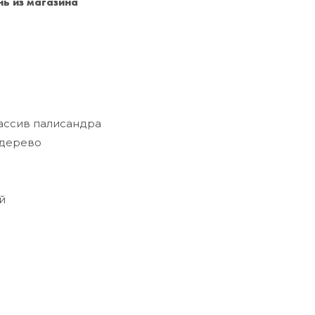
ь из магазина
Санкт-Петербург
+7 (999) 213-51-93
ссив палисандра
дерево
й