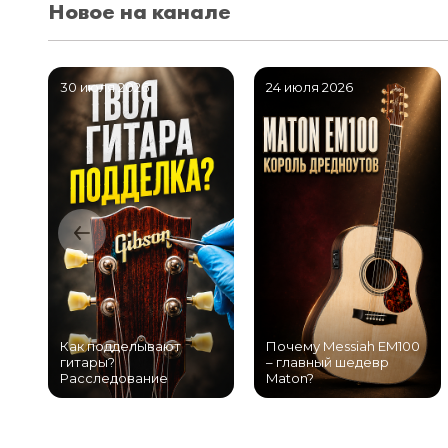
Новое на канале
30 июля 2026
24 июля 2026
Как подделывают
Почему Messiah EM100
гитары?
– главный шедевр
Расследование
Maton?