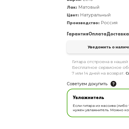
Лак:
Матовый
Цвет:
Натуральный
Производство:
Россия
Гарантия
Оплата
Доставк
Уведомить о налич
Гитара отстроена в нашей
Бесплатное сервисное об
7 или 14 дней на возврат.
С
Советуем докупить
Увлажнитель для музы
Увлажнитель
В наличии
Если гитара из массива (либо 
нужен увлажнитель. Можно ком