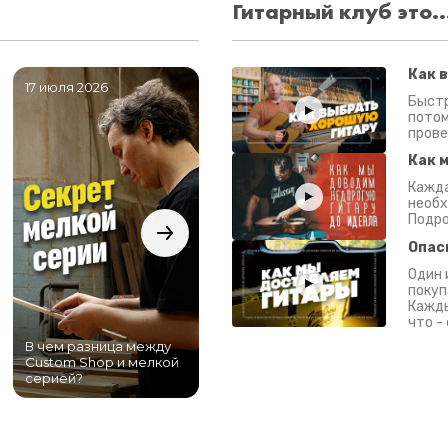
Гитарный клуб это..
Как 
17 июля 2026
06 июля 2026
0
Быстр
потом
прове
Как 
Кажда
необх
Подро
Опас
Один 
покуп
Кажды
что -
В чем разница между
Самый большой
Custom Shop и мелкой
магазин гитар в
серией?
Питере!
К