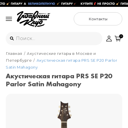
Контакты
0
Главная
Акустические гитары в Москве и
Интернет-магазин
Петербурге
Акустическая гитара PRS SE P20 Parlor
+7 (925) 125-54-44
Satin Mahagony
Москва
Акустическая гитара PRS SE P20
+7 (925) 176-55-65
Parlor Satin Mahagony
Санкт-Петербург
ул. Большая Новодмитровская 36с15,
"ФЛАКОН"
+7 (929) 179-15-49
ул. Гороховая 49Б, "SENO"
Мастерские
Москва
+7 (925) 879-85-35
Санкт-Петербург
+7 (999) 213-51-93