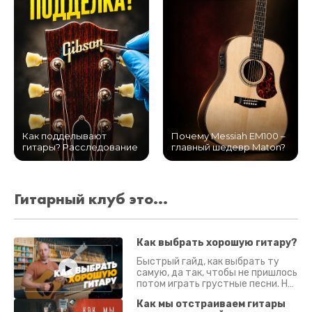
Как подделывают
Почему Messiah EM100 –
гитары? Расследование
главный шедевр Maton?
Гитарный клуб это...
Как выбрать хорошую гитару?
Быстрый гайд, как выбрать ту
самую, да так, чтобы не пришлось
потом играть грустные песни. На
что смотреть? Что проверять?
Как мы отстраиваем гитары