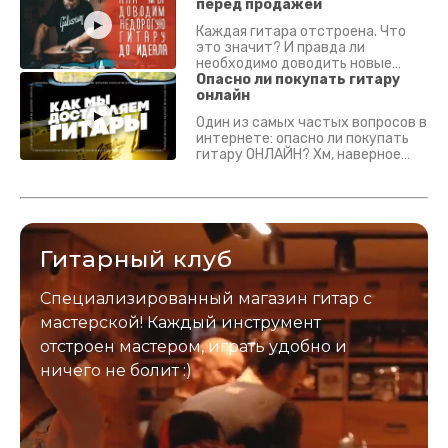
перед продажей
Каждая гитара отстроена. Что
это значит? И правда ли
необходимо доводить новые
гитары? Если кратко - да.
Опасно ли покупать гитару
Подробно - в видео :)
онлайн
Один из самых частых вопросов в
интернете: опасно ли покупать
гитару ОНЛАЙН? Хм, наверное
да? Но не для вас :) Каждый
инструмент надежно упакован и
застрахован. Случись что -
отправим новый.
Гитарный клуб
Специализированный магазин гитар с
мастерской! Каждый инструмент
отстроен мастером, играть удобно и
ничего не болит :)