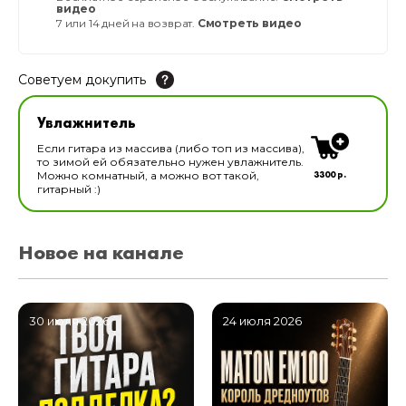
видео
7 или 14 дней на возврат.
Смотреть видео
Советуем докупить
Увлажнитель для музыкальных инструментов
Увлажнитель
В наличии
Если гитара из массива (либо топ из массива),
то зимой ей обязательно нужен увлажнитель.
3300 р.
Можно комнатный, а можно вот такой,
гитарный :)
Новое на канале
30 июля 2026
24 июля 2026