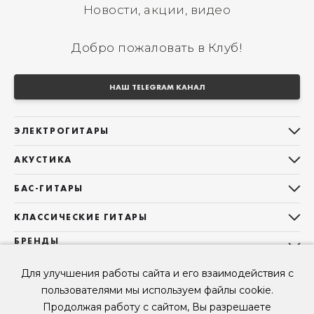
Новости, акции, видео
Добро пожаловать в Клуб!
НАШ TELEGRAM КАНАЛ
ЭЛЕКТРОГИТАРЫ
Все электрогитары
АКУСТИКА
Stratocaster
Все акустические гитары
Telecaster
БАС-ГИТАРЫ
Дредноуты
Les Paul
Все бас-гитары
Фолки (ОМ, 000, 00)
КЛАССИЧЕСКИЕ ГИТАРЫ
Оригинальная
Jazz Bass
Гранд Аудиториум
Все классические гитары
БРЕНДЫ
Superstrat
Precision Bass
Maton
Тревел, Компактный корпус
3/4
О НАС
Б/У, уцененные гитары
Оригинальная форма
Для улучшения работы сайта и его взаимодействия с
Sigma Guitars
Б/У, уцененные гитары
Б/У, уцененные гитары
Контакты
Короткомензурные
пользователями мы используем файлы cookie.
Enya Guitars
Мы в Telegram
Б/У, уцененные гитары
Продолжая работу с сайтом, Вы разрешаете
Fender