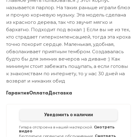
главное уметь пользоваться ;) Этот корпус
называется парлор. На таких раньше играли блюз
и прочую корневую музыку. Эта модель сделана
из красного дерева, так что звучит мягко и
бархатно. Подходит под вокал :) Если вы не из тех,
кто страдает гиперкомпенсацией, тогда эта кроха
точно покорит сердце. Маленькая, удобная,
обволакивает приятным тембром. Создавалась
будто бы для зимних вечеров на диване :) Как
минимум стоит забежать пощупать, а если готовы
к знакомствам по интернету, то у нас 30 дней на
возврат и никаких обид
Гарантия
Оплата
Доставка
Уведомить о наличии
Гитара отстроена в нашей мастерской.
Смотреть
видео
Бесплатное сервисное обслуживание.
Смотреть