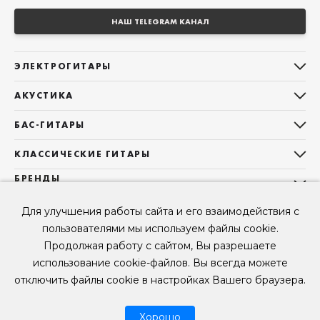
НАШ TELEGRAM КАНАЛ
ЭЛЕКТРОГИТАРЫ
Все электрогитары
АКУСТИКА
Stratocaster
Все акустические гитары
Telecaster
БАС-ГИТАРЫ
Дредноуты
Les Paul
Все бас-гитары
Фолки (ОМ, 000, 00)
КЛАССИЧЕСКИЕ ГИТАРЫ
Оригинальная
Jazz Bass
Гранд Аудиториум
Все классические гитары
БРЕНДЫ
Superstrat
Precision Bass
Maton
Тревел, Компактный корпус
3/4
О НАС
Б/У, уцененные гитары
Оригинальная форма
Для улучшения работы сайта и его взаимодействия с
Sigma Guitars
Б/У, уцененные гитары
Б/У, уцененные гитары
Контакты
Короткомензурные
пользователями мы используем файлы cookie.
Enya Guitars
Мы в Telegram
Б/У, уцененные гитары
Продолжая работу с сайтом, Вы разрешаете
Fender
Мы в ВК
использование cookie-файлов. Вы всегда можете
Gibson
Мы в YouTube
отключить файлы cookie в настройках Вашего браузера.
© 2026
ООО "КЛУБ ГИТАР" ИНН 9715463081, ОГРН 1237700694230
Мы в RUTUBE
Хорошо
Рассрочка