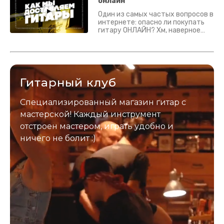
Подробно - в видео :)
онлайн
Один из самых частых вопросов в
интернете: опасно ли покупать
гитару ОНЛАЙН? Хм, наверное
да? Но не для вас :) Каждый
инструмент надежно упакован и
застрахован. Случись что -
отправим новый.
Гитарный клуб
Специализированный магазин гитар с
мастерской! Каждый инструмент
отстроен мастером, играть удобно и
ничего не болит :)