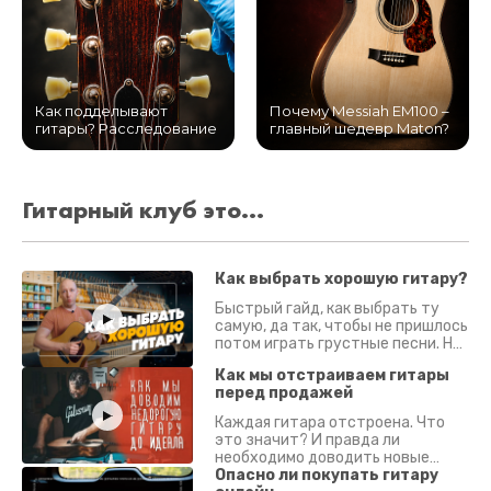
Как подделывают
Почему Messiah EM100 –
гитары? Расследование
главный шедевр Maton?
Гитарный клуб это...
Как выбрать хорошую гитару?
Быстрый гайд, как выбрать ту
самую, да так, чтобы не пришлось
потом играть грустные песни. На
что смотреть? Что проверять?
Как мы отстраиваем гитары
перед продажей
Каждая гитара отстроена. Что
это значит? И правда ли
необходимо доводить новые
гитары? Если кратко - да.
Опасно ли покупать гитару