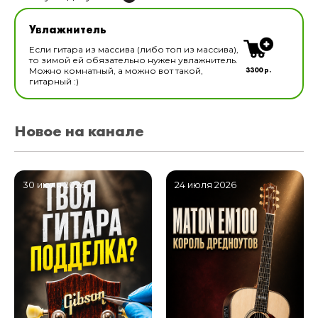
Увлажнитель для музыкальных инструментов
Увлажнитель
В наличии
Если гитара из массива (либо топ из массива),
то зимой ей обязательно нужен увлажнитель.
3300 р.
Можно комнатный, а можно вот такой,
гитарный :)
Новое на канале
30 июля 2026
24 июля 2026