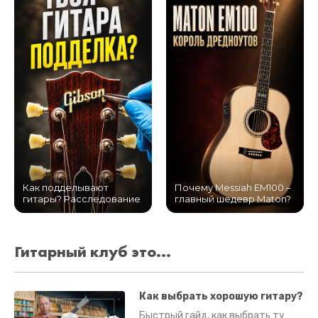
Как подделывают
Почему Messiah EM100 –
гитары? Расследование
главный шедевр Maton?
Гитарный клуб это...
Как выбрать хорошую гитару?
Быстрый гайд, как выбрать ту