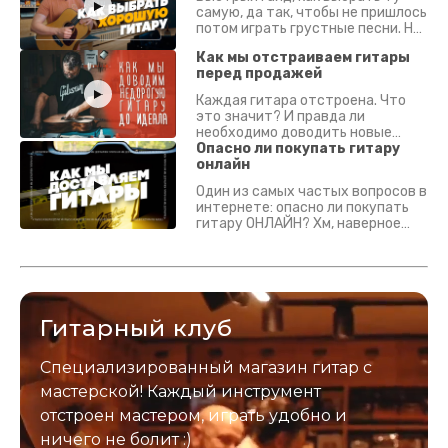
самую, да так, чтобы не пришлось
потом играть грустные песни. На
что смотреть? Что проверять?
Как мы отстраиваем гитары
перед продажей
Каждая гитара отстроена. Что
это значит? И правда ли
необходимо доводить новые
гитары? Если кратко - да.
Опасно ли покупать гитару
Подробно - в видео :)
онлайн
Один из самых частых вопросов в
интернете: опасно ли покупать
гитару ОНЛАЙН? Хм, наверное
да? Но не для вас :) Каждый
инструмент надежно упакован и
застрахован. Случись что -
отправим новый.
Гитарный клуб
Специализированный магазин гитар с
мастерской! Каждый инструмент
отстроен мастером, играть удобно и
ничего не болит :)