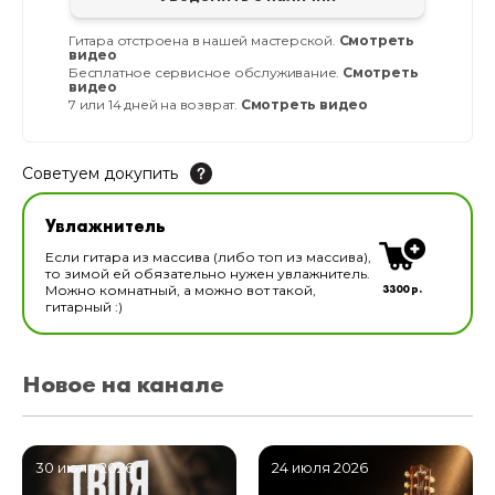
Гитара отстроена в нашей мастерской.
Смотреть
видео
Бесплатное сервисное обслуживание.
Смотреть
видео
7 или 14 дней на возврат.
Смотреть видео
Советуем докупить
Увлажнитель для музыкальных инструментов
Увлажнитель
В наличии
Если гитара из массива (либо топ из массива),
то зимой ей обязательно нужен увлажнитель.
3300 р.
Можно комнатный, а можно вот такой,
гитарный :)
Новое на канале
30 июля 2026
24 июля 2026