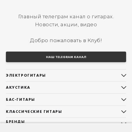
Главный телеграм канал о гитарах.
Новости, акции, видео
Добро пожаловать в Клуб!
НАШ TELEGRAM КАНАЛ
ЭЛЕКТРОГИТАРЫ
Все электрогитары
АКУСТИКА
Stratocaster
Все акустические гитары
Telecaster
БАС-ГИТАРЫ
Дредноуты
Les Paul
Все бас-гитары
Фолки (ОМ, 000, 00)
КЛАССИЧЕСКИЕ ГИТАРЫ
Оригинальная
Jazz Bass
Гранд Аудиториум
Все классические гитары
БРЕНДЫ
Superstrat
Precision Bass
Maton
Тревел, Компактный корпус
3/4
О НАС
Б/У, уцененные гитары
Оригинальная форма