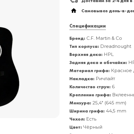
Доставим за 2-4 дня в
Самовывоз день-в-ден
Спецификации
Бренд:
C.F. Martin & Co
Тип корпуса:
Dreadnought
Верхняя дека:
HPL
Задняя дека и обечайки:
H
Материал грифа:
Красное 
Накладка:
Ричлайт
Количество струн:
6
Крепление грифа:
Вклеенн
Мензура:
25,4" (645 mm)
Ширина грифа:
44,5 mm
Чехол:
Есть
Цвет:
Чёрный