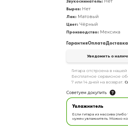
Звукосниматель:
Нет
Вырез:
Нет
Лак:
Матовый
Цвет:
Чёрный
Производство:
Мексика
Гарантия
Оплата
Доставк
Уведомить о налич
Гитара отстроена в нашей
Бесплатное сервисное об
7 или 14 дней на возврат.
С
Советуем докупить
Увлажнитель для музы
Увлажнитель
В наличии
Если гитара из массива (либо 
нужен увлажнитель. Можно ком