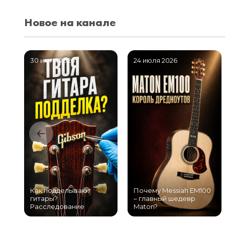
Новое на канале
30 июля 2026
24 июля 2026
Как подделывают
Почему Messiah EM100
гитары?
– главный шедевр
Расследование
Maton?