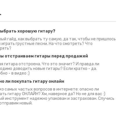
.
выбрать хорошую гитару?
2 июня 2026
30 июня 2026
09 июн
ый гайд, как выбрать ту самую, да так, чтобы не пришлось
 играть грустные песни. На что смотреть? Что
рять?
мы отстраиваем гитары перед продажей
я гитара отстроена. Что это значит? И правда ли
одимо доводить новые гитары? Если кратко - да.
бно - в видео :)
но ли покупать гитару онлайн
из самых частых вопросов в интернете: опасно ли
ать гитару ОНЛАЙН? Хм, наверное да? Но не для вас :)
й инструмент надежно упакован и застрахован. Случись
 отправим новый.
Русски
испанс
эмп для басистов!
Конкурс про Кино!
Обзор