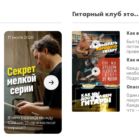
Гитарный клуб это..
Как 
17 июля 2026
06 июля 2026
0
Быстр
потом
прове
Как 
Кажда
необх
Подро
Опас
Один 
покуп
Кажды
что -
В чем разница между
Самый большой
Custom Shop и мелкой
магазин гитар в
серией?
Питере!
К