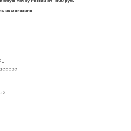
 любую точку России от 1500 руб.
Санкт-Петербург
+7 (999) 213-51-93
ь из магазина
PL
дерево
ый