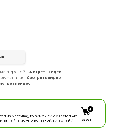
а
ии
 мастерской.
Смотреть видео
служивание.
Смотреть видео
мотреть видео
кальных инструментов
топ из массива), то зимой ей обязательно
3300 р.
натный, а можно вот такой, гитарный :)