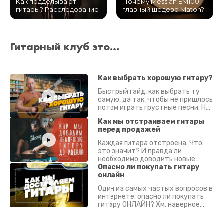
Как подделывают
Почему Messiah EM100 –
гитары? Расследование
главный шедевр Maton?
Гитарный клуб это...
Как выбрать хорошую гитару?
Быстрый гайд, как выбрать ту
самую, да так, чтобы не пришлось
потом играть грустные песни. На
что смотреть? Что проверять?
Как мы отстраиваем гитары
перед продажей
Каждая гитара отстроена. Что
это значит? И правда ли
необходимо доводить новые
гитары? Если кратко - да.
Опасно ли покупать гитару
Подробно - в видео :)
онлайн
Один из самых частых вопросов в
интернете: опасно ли покупать
гитару ОНЛАЙН? Хм, наверное
да? Но не для вас :) Каждый
инструмент надежно упакован и