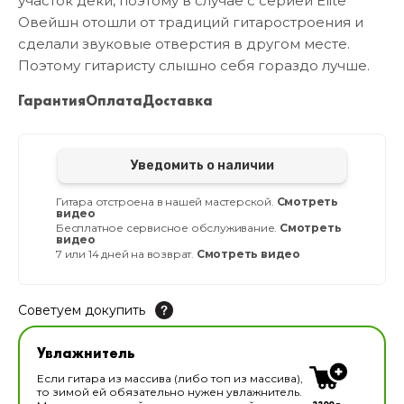
участок деки, поэтому в случае с серией Elite
Овейшн отошли от традиций гитаростроения и
сделали звуковые отверстия в другом месте.
Поэтому гитаристу слышно себя гораздо лучше.
Гарантия
Оплата
Доставка
Уведомить о наличии
Гитара отстроена в нашей мастерской.
Смотреть
видео
Бесплатное сервисное обслуживание.
Смотреть
видео
7 или 14 дней на возврат.
Смотреть видео
Советуем докупить
Увлажнитель для музыкальных инструментов
Увлажнитель
В наличии
Если гитара из массива (либо топ из массива),
то зимой ей обязательно нужен увлажнитель.