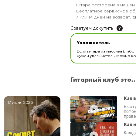
Гитара отстроена в нашей
Бесплатное сервисное об
7 или 14 дней на возврат.
С
Советуем докупить
Увлажнитель для музы
Увлажнитель
В наличии
Если гитара из массива (либо 
нужен увлажнитель. Можно ком
Гитарный клуб это..
Как 
17 июля 2026
06 июля 2026
0
Быстр
потом
прове
Как 
Кажда