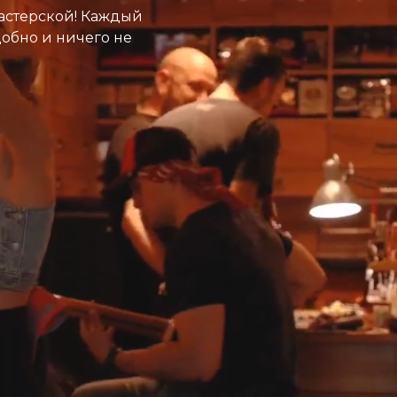
астерской! Каждый
добно и ничего не