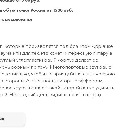
оскве от 700 руб.
Санкт-Петербург
+7 (999) 213-51-93
 любую точку России от 1500 руб.
ь из магазина
n, которые производятся под брэндом Applause.
аума или для тех, кто хочет интересную гитару в
углый углепластиковый корпус делает ее
очень ровным по тону. Многопортовые звуковые
 специально, чтобы гитаристу было слышно свою
 со стороны. А внешность гитары с эффектом
елось аутентичнее. Такой гитарой легко удивить
тей. Не каждый день видишь такие гитары;)
а
ии