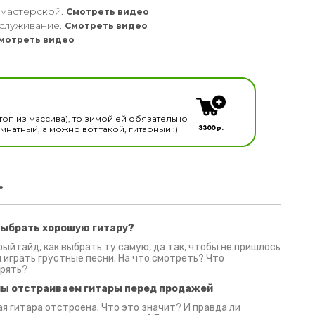
 мастерской.
Смотреть видео
служивание.
Смотреть видео
мотреть видео
кальных инструментов
топ из массива), то зимой ей обязательно
3300 р.
натный, а можно вот такой, гитарный :)
.
выбрать хорошую гитару?
2 июня 2026
30 июня 2026
09 июн
ый гайд, как выбрать ту самую, да так, чтобы не пришлось
 играть грустные песни. На что смотреть? Что
рять?
мы отстраиваем гитары перед продажей
я гитара отстроена. Что это значит? И правда ли