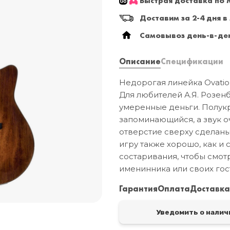
Быстрая доставка по М
Доставим за 2-4 дня в
Самовывоз день-в-ден
Описание
Спецификации
Недорогая линейка Ovatio
Для любителей А.Я. Розенб
умеренные деньги. Полукр
запоминающийся, а звук 
отверстие сверху сделаны
игру также хорошо, как и
состаривания, чтобы смотр
именинника или своих гос
Гарантия
Оплата
Доставк
Уведомить о налич