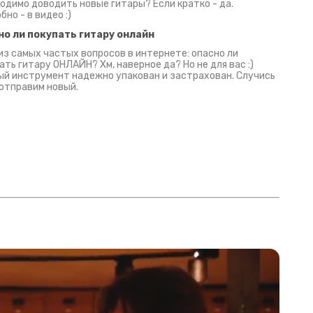
одимо доводить новые гитары? Если кратко - да.
бно - в видео :)
но ли покупать гитару онлайн
из самых частых вопросов в интернете: опасно ли
ать гитару ОНЛАЙН? Хм, наверное да? Но не для вас :)
й инструмент надежно упакован и застрахован. Случись
 отправим новый.
Русски
испанс
эмп для басистов!
Конкурс про Кино!
Обзор