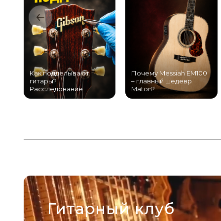
Как подделывают
Почему Messiah EM100
гитары?
– главный шедевр
Расследование
Maton?
Гитарный клуб