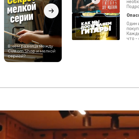
необх
Подро
Опас
Один 
покуп
Кажды
что -
В чем разница между
Самый большой
Custom Shop и мелкой
магазин гитар в
серией?
Питере!
К