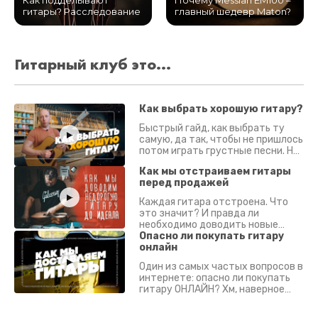
Как подделывают
Почему Messiah EM100 –
гитары? Расследование
главный шедевр Maton?
Гитарный клуб это...
Как выбрать хорошую гитару?
Быстрый гайд, как выбрать ту
самую, да так, чтобы не пришлось
потом играть грустные песни. На
что смотреть? Что проверять?
Как мы отстраиваем гитары
перед продажей
Каждая гитара отстроена. Что
это значит? И правда ли
необходимо доводить новые
гитары? Если кратко - да.
Опасно ли покупать гитару
Подробно - в видео :)
онлайн
Один из самых частых вопросов в
интернете: опасно ли покупать
гитару ОНЛАЙН? Хм, наверное
да? Но не для вас :) Каждый
инструмент надежно упакован и