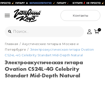
Контакты
0
Главная
Акустические гитары в Москве и
Интернет-магазин
Петербурге
Электроакустическая гитара Ovation
+7 (925) 125-54-44
CS24L-4G Celebrity Standart Mid-Depth Natural
Москва
Электроакустическая гитара
+7 (925) 176-55-65
Ovation CS24L-4G Celebrity
Санкт-Петербург
ул. Большая Новодмитровская 36с15,
"ФЛАКОН"
Standart Mid-Depth Natural
+7 (929) 179-15-49
ул. Гороховая 49Б, "SENO"
Мастерские
Москва
+7 (925) 879-85-35
Санкт-Петербург
+7 (999) 213-51-93