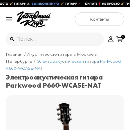
Контакты
0
Главная
Акустические гитары в Москве и
Интернет-магазин
Петербурге
Электроакустическая гитара Parkwood
+7 (925) 125-54-44
P660-WCASE-NAT
Москва
Электроакустическая гитара
+7 (925) 176-55-65
Parkwood P660-WCASE-NAT
Санкт-Петербург
ул. Большая Новодмитровская 36с15,
"ФЛАКОН"
+7 (929) 179-15-49
ул. Гороховая 49Б, "SENO"
Мастерские
Москва
+7 (925) 879-85-35
Санкт-Петербург
+7 (999) 213-51-93