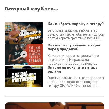
Гитарный клуб это...
Как выбрать хорошую гитару?
Быстрый гайд, как выбрать ту
самую, да так, чтобы не пришлось
потом играть грустные песни. На
что смотреть? Что проверять?
Как мы отстраиваем гитары
перед продажей
Каждая гитара отстроена. Что
это значит? И правда ли
необходимо доводить новые
гитары? Если кратко - да.
Опасно ли покупать гитару
Подробно - в видео :)
онлайн
Один из самых частых вопросов в
интернете: опасно ли покупать
гитару ОНЛАЙН? Хм, наверное
да? Но не для вас :) Каждый
инструмент надежно упакован и
застрахован. Случись что -
отправим новый.