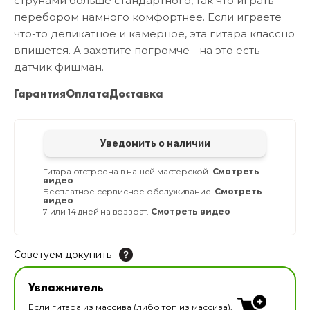
струнами больше стандартного, так что играть
перебором намного комфортнее. Если играете
что-то деликатное и камерное, эта гитара классно
впишется. А захотите погромче - на это есть
датчик фишман.
Гарантия
Оплата
Доставка
Уведомить о наличии
Гитара отстроена в нашей мастерской.
Смотреть
видео
Бесплатное сервисное обслуживание.
Смотреть
видео
7 или 14 дней на возврат.
Смотреть видео
Советуем докупить
Увлажнитель для музыкальных инструментов
Увлажнитель
В наличии
Если гитара из массива (либо топ из массива),