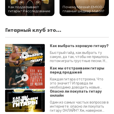
Как подделывают
Почему Messiah EM100 –
гитары? Расследование
главный шедевр Maton?
Гитарный клуб это...
Как выбрать хорошую гитару?
Быстрый гайд, как выбрать ту
самую, да так, чтобы не пришлось
потом играть грустные песни. На
что смотреть? Что проверять?
Как мы отстраиваем гитары
перед продажей
Каждая гитара отстроена. Что
это значит? И правда ли
необходимо доводить новые
гитары? Если кратко - да.
Опасно ли покупать гитару
Подробно - в видео :)
онлайн
Один из самых частых вопросов в
интернете: опасно ли покупать
гитару ОНЛАЙН? Хм, наверное