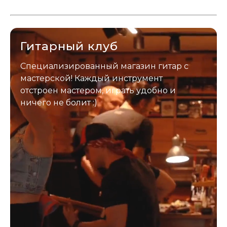
да? Но не для вас :) Каждый
инструмент надежно упакован и
застрахован. Случись что -
отправим новый.
Гитарный клуб
Специализированный магазин гитар с
мастерской! Каждый инструмент
отстроен мастером, играть удобно и
ничего не болит :)