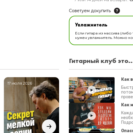
Советуем докупить
Увлажнитель для музы
Увлажнитель
В наличии
Если гитара из массива (либо 
нужен увлажнитель. Можно ком
Гитарный клуб это..
Как 
17 июля 2026
06 июля 2026
0
Быстр
потом
прове
Как 
Кажда
необх
Подро
Опас