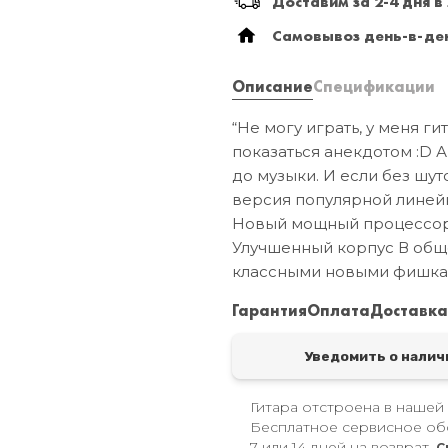
Доставим за 2-4 дня в
Самовывоз день-в-ден
Описание
Спецификации
“Не могу играть, у меня ги
показаться анекдотом :D А
до музыки. И если без шут
версия популярной линейки
Новый мощный процессор S
Улучшенный корпус В обще
классными новыми фишка
Гарантия
Оплата
Доставк
Уведомить о налич
Гитара отстроена в нашей
Бесплатное сервисное об
7 или 14 дней на возврат.
С