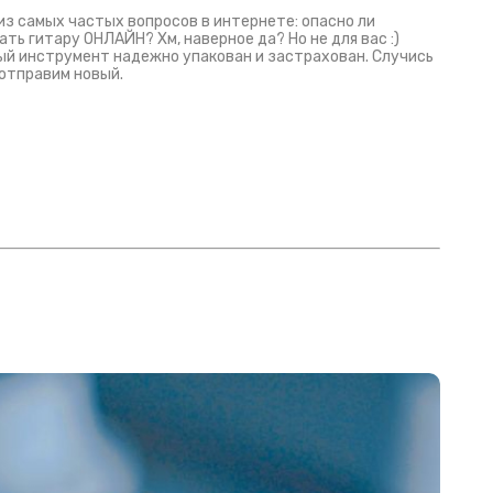
из самых частых вопросов в интернете: опасно ли
ать гитару ОНЛАЙН? Хм, наверное да? Но не для вас :)
й инструмент надежно упакован и застрахован. Случись
 отправим новый.
Русски
испанс
эмп для басистов!
Конкурс про Кино!
Обзор