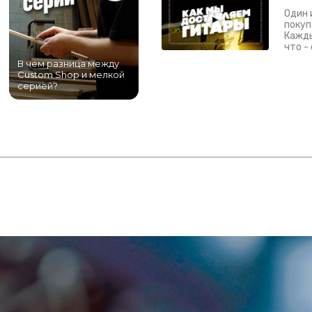
Один 
покуп
Кажды
что -
В чем разница между
Самый большой
Custom Shop и мелкой
магазин гитар в
серией?
Питере!
К