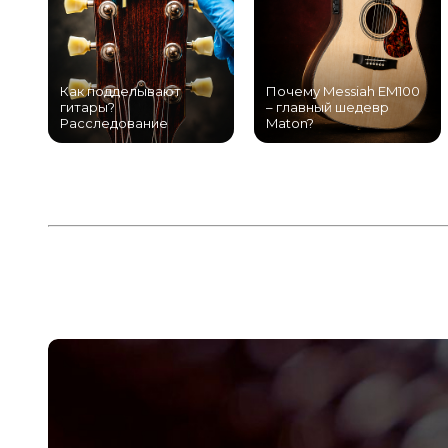
Как подделывают
Почему Messiah EM100
гитары?
– главный шедевр
Расследование
Maton?