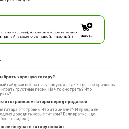
кальных инструментов
топ из массива), то зимой ей обязательно
3300 р.
натный, а можно вот такой, гитарный :)
.
выбрать хорошую гитару?
2 июня 2026
30 июня 2026
09 июн
ый гайд, как выбрать ту самую, да так, чтобы не пришлось
 играть грустные песни. На что смотреть? Что
рять?
мы отстраиваем гитары перед продажей
я гитара отстроена. Что это значит? И правда ли
одимо доводить новые гитары? Если кратко - да.
бно - в видео :)
но ли покупать гитару онлайн