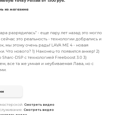
 любую точку России от 1500 руб.
Санкт-Петербург
+7 (999) 213-51-93
ь из магазина
тара разрядилась” - еще пару лет назад это могло
 сейчас это реальность - технологии добрались и
ок, мы этому очень рады! LAVA ME 4 - новая
. Что нового? 1) Наконец-то появился анкер! 2)
harc-DSP с технологией Freeboost 3.0 3)
м, все та же умная и неубиваемая Лава, но с
ми.
а
ии
 мастерской.
Смотреть видео
служивание.
Смотреть видео
мотреть видео