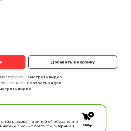
а
к
Добавить в корзину
 мастерской.
Смотреть видео
служивание.
Смотреть видео
мотреть видео
кальных инструментов
топ из массива), то зимой ей обязательно
3300 р.
натный, а можно вот такой, гитарный :)