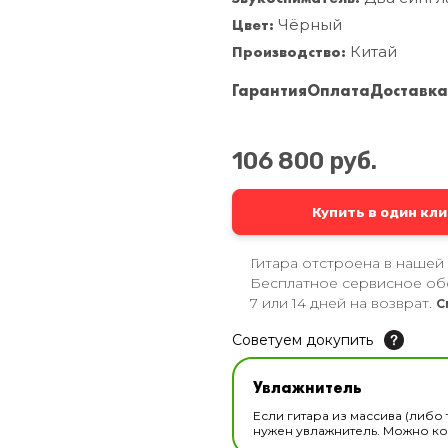
Цвет:
Чёрный
Производство:
Китай
Гарантия
Оплата
Доставк
106 800 руб.
Купить в один кли
Гитара отстроена в нашей
Бесплатное сервисное об
7 или 14 дней на возврат.
С
Советуем докупить
Увлажнитель для музы
Увлажнитель
В наличии
Если гитара из массива (либо 
нужен увлажнитель. Можно ком