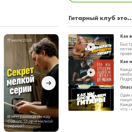
Гитарный клуб это..
Как 
17 июля 2026
06 июля 2026
0
Быстр
потом
прове
Как 
Кажда
необх
Подро
Опас
Один 
покуп
Кажды
что -
В чем разница между
Самый большой
Custom Shop и мелкой
магазин гитар в
серией?
Питере!
К