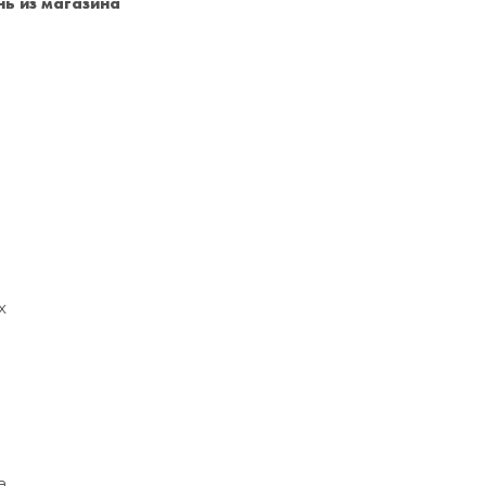
ь из магазина
Санкт-Петербург
+7 (999) 213-51-93
х
а