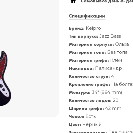
Самовывоз день-в-ден
Спецификации
Бренд:
Keipro
Тип корпуса:
Jazz Bass
Материал корпуса:
Ольха
Материал топа:
Без топа
Материал грифа:
Клён
Накладка:
Палисандр
Количество струн:
4
Крепление грифа:
На болта
Мензура:
34" (864 mm)
Количество ладов:
20
Ширина грифа:
42 mm
Чехол:
Есть
Цвет:
Чёрный
Звукосниматель:
Два сингл