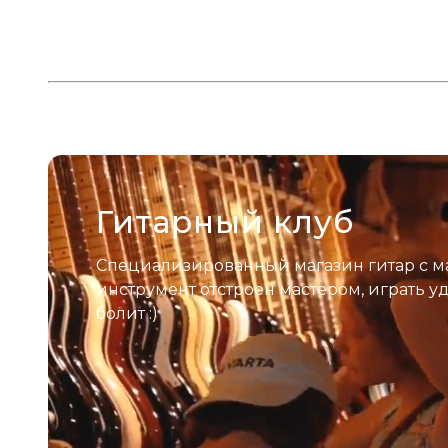
Гитарный клуб
Специализированный магазин гитар с м
инструмент отстроен мастером, играть у
болит :)