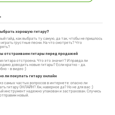
.
выбрать хорошую гитару?
2 июня 2026
30 июня 2026
09 июн
ый гайд, как выбрать ту самую, да так, чтобы не пришлось
 играть грустные песни. На что смотреть? Что
рять?
мы отстраиваем гитары перед продажей
я гитара отстроена. Что это значит? И правда ли
одимо доводить новые гитары? Если кратко - да.
бно - в видео :)
но ли покупать гитару онлайн
из самых частых вопросов в интернете: опасно ли
ать гитару ОНЛАЙН? Хм, наверное да? Но не для вас :)
й инструмент надежно упакован и застрахован. Случись
 отправим новый.
Русски
испанс
эмп для басистов!
Конкурс про Кино!
Обзор