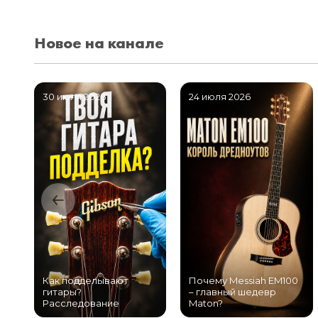
Новое на канале
30 июля 2026
24 июля 2026
Как подделывают
Почему Messiah EM100
гитары?
– главный шедевр
Расследование
Maton?