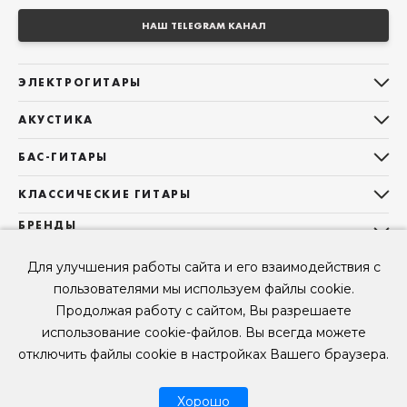
НАШ TELEGRAM КАНАЛ
ЭЛЕКТРОГИТАРЫ
Все электрогитары
АКУСТИКА
Stratocaster
Все акустические гитары
Telecaster
БАС-ГИТАРЫ
Дредноуты
Les Paul
Все бас-гитары
Фолки (ОМ, 000, 00)
КЛАССИЧЕСКИЕ ГИТАРЫ
Оригинальная
Jazz Bass
Гранд Аудиториум
Все классические гитары
БРЕНДЫ
Superstrat
Precision Bass
Maton
Тревел, Компактный корпус
3/4
О НАС
Б/У, уцененные гитары
Оригинальная форма
Для улучшения работы сайта и его взаимодействия с
Sigma Guitars
Б/У, уцененные гитары
Б/У, уцененные гитары
Контакты
Короткомензурные
пользователями мы используем файлы cookie.
Enya Guitars
Мы в Telegram
Б/У, уцененные гитары
Продолжая работу с сайтом, Вы разрешаете
Fender
Мы в ВК
использование cookie-файлов. Вы всегда можете
Gibson
Мы в YouTube
отключить файлы cookie в настройках Вашего браузера.
© 2026
ООО "КЛУБ ГИТАР" ИНН 9715463081, ОГРН 1237700694230
Мы в RUTUBE
Хорошо
Рассрочка