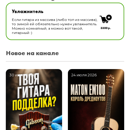
Увлажнитель для музыкальных инструментов
Увлажнитель
В наличии
Если гитара из массива (либо топ из массива),
то зимой ей обязательно нужен увлажнитель.
3300 р.
Можно комнатный, а можно вот такой,
гитарный :)
Новое на канале
30 июля 2026
24 июля 2026