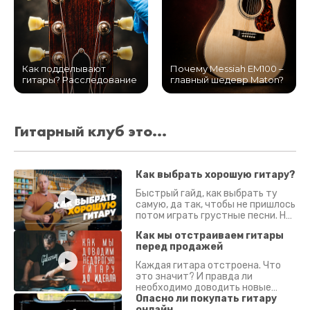
Как подделывают
Почему Messiah EM100 –
гитары? Расследование
главный шедевр Maton?
Гитарный клуб это...
Как выбрать хорошую гитару?
Быстрый гайд, как выбрать ту
самую, да так, чтобы не пришлось
потом играть грустные песни. На
что смотреть? Что проверять?
Как мы отстраиваем гитары
перед продажей
Каждая гитара отстроена. Что
это значит? И правда ли
необходимо доводить новые
гитары? Если кратко - да.
Опасно ли покупать гитару
Подробно - в видео :)
онлайн