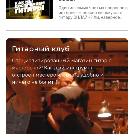
Один из самых частых вопросов в
интернете: опасно ли покупать
гитару ОНЛАЙН? Хм, наверное
да? Но не для вас :) Каждый
инструмент надежно упакован и
застрахован. Случись что -
отправим новый.
Гитарный клуб
Специализированный магазин гитар с
мастерской! Каждый инструмент
отстроен мастером, играть удобно и
ничего не болит :)