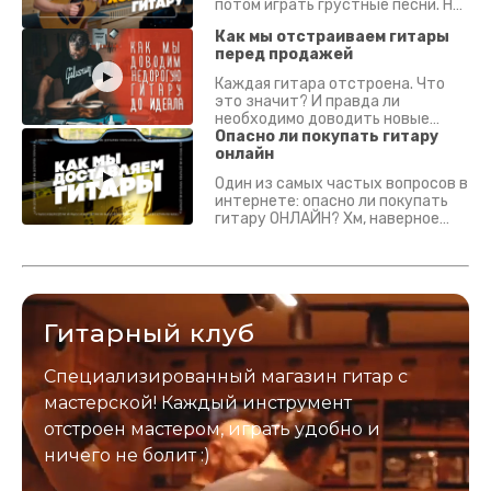
потом играть грустные песни. На
что смотреть? Что проверять?
Как мы отстраиваем гитары
перед продажей
Каждая гитара отстроена. Что
это значит? И правда ли
необходимо доводить новые
гитары? Если кратко - да.
Опасно ли покупать гитару
Подробно - в видео :)
онлайн
Один из самых частых вопросов в
интернете: опасно ли покупать
гитару ОНЛАЙН? Хм, наверное
да? Но не для вас :) Каждый
инструмент надежно упакован и
застрахован. Случись что -
отправим новый.
Гитарный клуб
Специализированный магазин гитар с
мастерской! Каждый инструмент
отстроен мастером, играть удобно и
ничего не болит :)