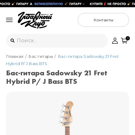
Контакты
0
Главная
Бас гитары
Бас-гитара Sadowsky 21 Fret
Интернет-магазин
Hybrid P/ J Bass BTS
+7 (925) 125-54-44
Бас-гитара Sadowsky 21 Fret
Москва
Hybrid P/ J Bass BTS
+7 (925) 176-55-65
Санкт-Петербург
ул. Большая Новодмитровская 36с15,
"ФЛАКОН"
+7 (929) 179-15-49
ул. Гороховая 49Б, "SENO"
Мастерские
Москва
+7 (925) 879-85-35
Санкт-Петербург
+7 (999) 213-51-93