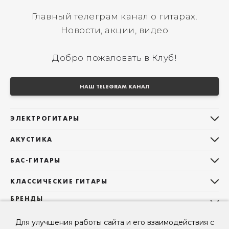
Главный телеграм канал о гитарах.
Новости, акции, видео
Добро пожаловать в Клуб!
НАШ TELEGRAM КАНАЛ
ЭЛЕКТРОГИТАРЫ
Все электрогитары
АКУСТИКА
Stratocaster
Все акустические гитары
Telecaster
БАС-ГИТАРЫ
Дредноуты
Les Paul
Все бас-гитары
Фолки (ОМ, 000, 00)
КЛАССИЧЕСКИЕ ГИТАРЫ
Оригинальная
Jazz Bass
Гранд Аудиториум
Все классические гитары
БРЕНДЫ
Superstrat
Precision Bass
Maton
Тревел, Компактный корпус
3/4
О НАС
Б/У, уцененные гитары
Оригинальная форма
Для улучшения работы сайта и его взаимодействия с
Sigma Guitars
Б/У, уцененные гитары
Б/У, уцененные гитары