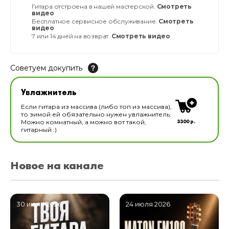
Гитара отстроена в нашей мастерской.
Смотреть
видео
Бесплатное сервисное обслуживание.
Смотреть
видео
7 или 14 дней на возврат.
Смотреть видео
Советуем докупить
Увлажнитель для музыкальных инструментов
Увлажнитель
В наличии
Если гитара из массива (либо топ из массива),
то зимой ей обязательно нужен увлажнитель.
3300 р.
Можно комнатный, а можно вот такой,
гитарный :)
Новое на канале
30 июля 2026
24 июля 2026