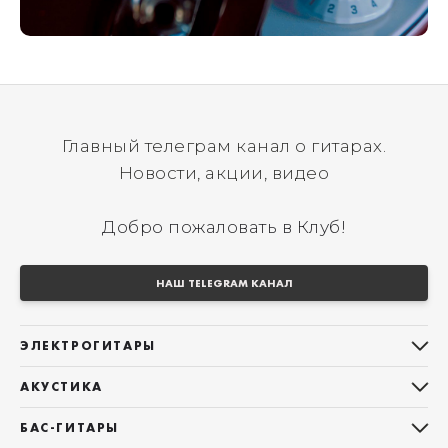
Главный телеграм канал о гитарах.
Новости, акции, видео
Добро пожаловать в Клуб!
НАШ TELEGRAM КАНАЛ
ЭЛЕКТРОГИТАРЫ
Все электрогитары
АКУСТИКА
Stratocaster
Все акустические гитары
Telecaster
БАС-ГИТАРЫ
Дредноуты