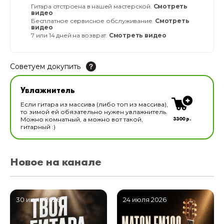
Гитара отстроена в нашей мастерской.
Смотреть
видео
Бесплатное сервисное обслуживание.
Смотреть
видео
7 или 14 дней на возврат.
Смотреть видео
Советуем докупить
Увлажнитель для музыкальных инструментов
Увлажнитель
В наличии
Если гитара из массива (либо топ из массива),
то зимой ей обязательно нужен увлажнитель.
3300 р.
Можно комнатный, а можно вот такой,
гитарный :)
Новое на канале
30 июля 2026
24 июля 2026