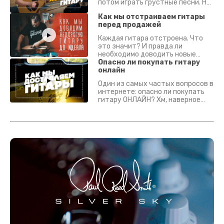
потом играть грустные песни. На
что смотреть? Что проверять?
Как мы отстраиваем гитары
перед продажей
Каждая гитара отстроена. Что
это значит? И правда ли
необходимо доводить новые
гитары? Если кратко - да.
Опасно ли покупать гитару
Подробно - в видео :)
онлайн
Один из самых частых вопросов в
интернете: опасно ли покупать
гитару ОНЛАЙН? Хм, наверное
да? Но не для вас :) Каждый
инструмент надежно упакован и
застрахован. Случись что -
отправим новый.