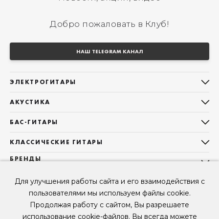
Добро пожаловать в Клуб!
НАШ TELEGRAM КАНАЛ
ЭЛЕКТРОГИТАРЫ
Все электрогитары
АКУСТИКА
Stratocaster
Все акустические гитары
Telecaster
БАС-ГИТАРЫ
Дредноуты
Les Paul
Все бас-гитары
Фолки (ОМ, 000, 00)
КЛАССИЧЕСКИЕ ГИТАРЫ
Оригинальная
Jazz Bass
Гранд Аудиториум
Все классические гитары
БРЕНДЫ
Superstrat
Precision Bass
Maton
Тревел, Компактный корпус
3/4
О НАС
Б/У, уцененные гитары
Оригинальная форма
Sigma Guitars
Для улучшения работы сайта и его взаимодействия с
Б/У, уцененные гитары
Б/У, уцененные гитары
Контакты
Короткомензурные
пользователями мы используем файлы cookie.
Enya Guitars
Мы в Telegram
Б/У, уцененные гитары
Продолжая работу с сайтом, Вы разрешаете
Fender
Мы в ВК
использование cookie-файлов. Вы всегда можете