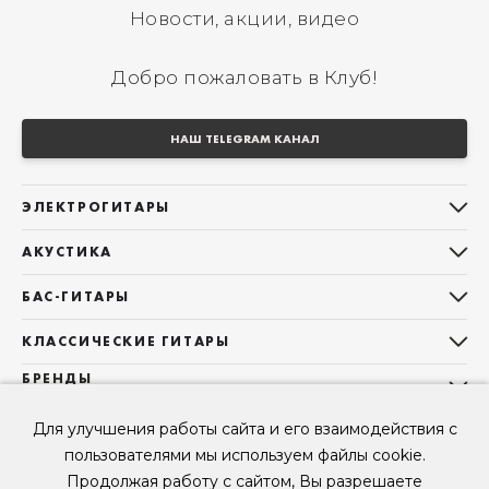
Новости, акции, видео
Добро пожаловать в Клуб!
НАШ TELEGRAM КАНАЛ
ЭЛЕКТРОГИТАРЫ
Все электрогитары
АКУСТИКА
Stratocaster
Все акустические гитары
Telecaster
БАС-ГИТАРЫ
Дредноуты
Les Paul
Все бас-гитары
Фолки (ОМ, 000, 00)
КЛАССИЧЕСКИЕ ГИТАРЫ
Оригинальная
Jazz Bass
Гранд Аудиториум
Все классические гитары
БРЕНДЫ
Superstrat
Precision Bass
Maton
Тревел, Компактный корпус
3/4
О НАС
Б/У, уцененные гитары
Оригинальная форма
Sigma Guitars
Для улучшения работы сайта и его взаимодействия с
Б/У, уцененные гитары
Б/У, уцененные гитары
Контакты
Короткомензурные
пользователями мы используем файлы cookie.
Enya Guitars
Мы в Telegram
Б/У, уцененные гитары
Продолжая работу с сайтом, Вы разрешаете
Fender