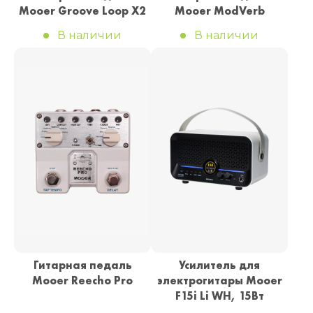
Mooer Groove Loop X2
Mooer ModVerb
В наличии
В наличии
Гитарная педаль
Усилитель для
Mooer Reecho Pro
электрогитары Mooer
F15i Li WH, 15Вт