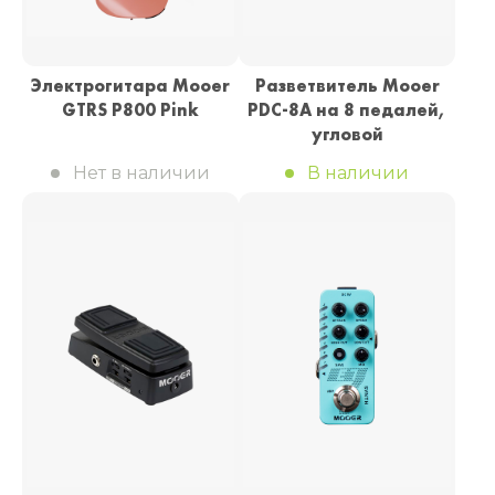
Электрогитара Mooer
Разветвитель Mooer
GTRS P800 Pink
PDC-8A на 8 педалей,
угловой
Нет в наличии
В наличии