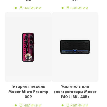
В наличии
В наличии
Гитарная педаль
Усилитель для
Mooer Micro Preamp
электрогитары Mooer
009
F40 Li BK, 40Вт
В наличии
В наличии