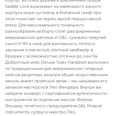
Корпус из ольхи дерева и фирменный бридж
Saddle Lock выжимают из маленького юркого
корпуса море сустейна, а болчёный гриф при
этом помогает не терять яркой перкуссивной
атаки. Для максимального тонального
разнообразия на борту стоят два фирменных
американских датчика от G&L: суховато-певучий
сингл P-90 в нэке для винтажного, тёплого
звучания и мясистый, плотный хамбакер в
бридже с возможностью отсечки до сингла.
Добротный кейс Deluxe Tolex Hardshell выполнен
по традиционным для американских гитарных
кейсов рецептам, изнутри обшит искусственным
мехом, имеет приятный запах – мы называем его
запахом мастерской Лео Фендера. Внутри вы
найдете конверт с сертификатом аутентичности
инструмента за подписью миссис Филлис
Фендер, почётного председателя G&L Musical
Instruments, супруги маэстро Лео.