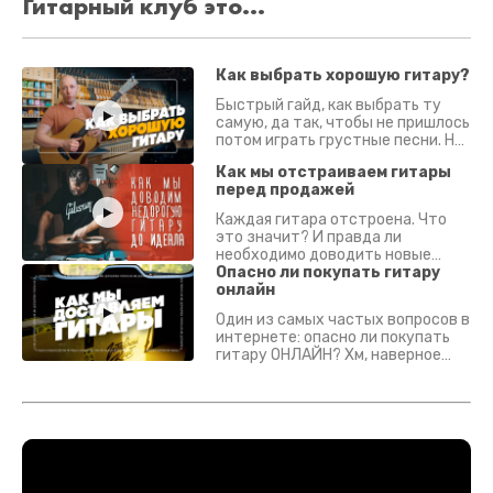
Гитарный клуб это...
Как выбрать хорошую гитару?
Быстрый гайд, как выбрать ту
самую, да так, чтобы не пришлось
потом играть грустные песни. На
что смотреть? Что проверять?
Как мы отстраиваем гитары
перед продажей
Каждая гитара отстроена. Что
это значит? И правда ли
необходимо доводить новые
гитары? Если кратко - да.
Опасно ли покупать гитару
Подробно - в видео :)
онлайн
Один из самых частых вопросов в
интернете: опасно ли покупать
гитару ОНЛАЙН? Хм, наверное
да? Но не для вас :) Каждый
инструмент надежно упакован и
застрахован. Случись что -
отправим новый.