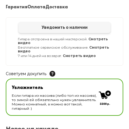
Гарантия
Оплата
Доставка
Уведомить о наличии
Гитара отстроена в нашей мастерской.
Смотреть
видео
Бесплатное сервисное обслуживание.
Смотреть
видео
7 или 14 дней на возврат.
Смотреть видео
Советуем докупить
Увлажнитель для музыкальных инструментов
Увлажнитель
В наличии
Если гитара из массива (либо топ из массива),
то зимой ей обязательно нужен увлажнитель.
3300 р.
Можно комнатный, а можно вот такой,
гитарный :)
Новое на канале