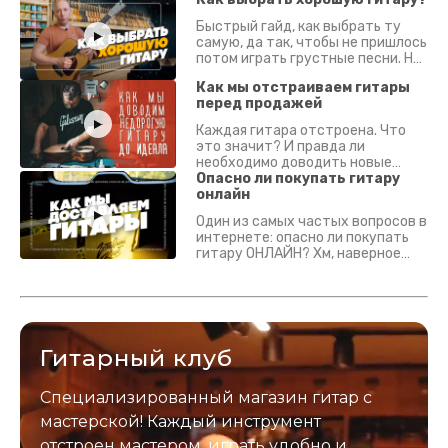
Быстрый гайд, как выбрать ту
самую, да так, чтобы не пришлось
потом играть грустные песни. На
что смотреть? Что проверять?
Как мы отстраиваем гитары
перед продажей
Каждая гитара отстроена. Что
это значит? И правда ли
необходимо доводить новые
гитары? Если кратко - да.
Опасно ли покупать гитару
Подробно - в видео :)
онлайн
Один из самых частых вопросов в
интернете: опасно ли покупать
гитару ОНЛАЙН? Хм, наверное
да? Но не для вас :) Каждый
инструмент надежно упакован и
застрахован. Случись что -
отправим новый.
Гитарный клуб
Специализированный магазин гитар с
мастерской! Каждый инструмент
отстроен мастером, играть удобно и