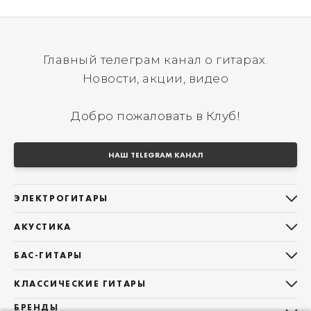
Главный телеграм канал о гитарах.
Новости, акции, видео
Добро пожаловать в Клуб!
НАШ TELEGRAM КАНАЛ
ЭЛЕКТРОГИТАРЫ
Все электрогитары
АКУСТИКА
Stratocaster
Все акустические гитары
Telecaster
БАС-ГИТАРЫ
Дредноуты
Les Paul
Все бас-гитары
Фолки (ОМ, 000, 00)
КЛАССИЧЕСКИЕ ГИТАРЫ
Оригинальная
Jazz Bass
Гранд Аудиториум
Все классические гитары
БРЕНДЫ