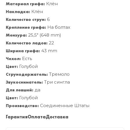
Материал грифа:
Клён
Накладка:
Клён
Количество струн:
6
Крепление грифа:
На болтах
Мензура:
25,5" (648 mm)
Количество ладов:
22
Ширина грифа:
43 mm
Чехол:
Есть
Цвет:
Голубой
Струнодержатель:
Тремоло
Звукосниматель:
Три сингла
Для левшей:
да
Цвет:
Голубой
Производство:
Соединенные Штаты
Гарантия
Оплата
Доставка