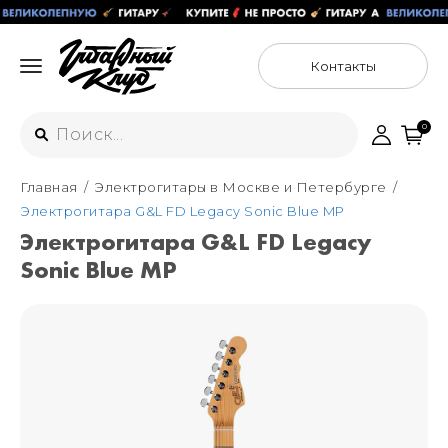
Контакты
0
Главная
Электрогитары в Москве и Петербурге
Интернет-магазин
Электрогитара G&L FD Legacy Sonic Blue MP
+7 (925) 125-54-44
Электрогитара G&L FD Legacy
Москва
Sonic Blue MP
+7 (925) 176-55-65
Санкт-Петербург
ул. Большая Новодмитровская 36с15,
"ФЛАКОН"
+7 (929) 179-15-49
ул. Гороховая 49Б, "SENO"
Мастерские
Москва
+7 (925) 879-85-35
Санкт-Петербург
+7 (999) 213-51-93