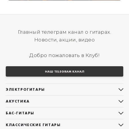
Главный телеграм канал о гитарах.
Новости, акции, видео
Добро пожаловать в Клуб!
НАШ TELEGRAM КАНАЛ
ЭЛЕКТРОГИТАРЫ
Все электрогитары
АКУСТИКА
Stratocaster
Все акустические гитары
Telecaster
БАС-ГИТАРЫ
Дредноуты
Les Paul
Все бас-гитары
Фолки (ОМ, 000, 00)
КЛАССИЧЕСКИЕ ГИТАРЫ
Оригинальная
Jazz Bass