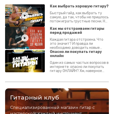
Как выбрать хорошую гитару?
Быстрый гайд, как выбрать ту
самую, да так, чтобы не пришлось
потом играть грустные песни. На
что смотреть? Что проверять?
Как мы отстраиваем гитары
перед продажей
Каждая гитара отстроена. Что
это значит? И правда ли
необходимо доводить новые
гитары? Если кратко - да.
Опасно ли покупать гитару
Подробно - в видео :)
онлайн
Один из самых частых вопросов в
интернете: опасно ли покупать
гитару ОНЛАЙН? Хм, наверное
да? Но не для вас :) Каждый
инструмент надежно упакован и
застрахован. Случись что -
отправим новый.
Гитарный клуб
Специализированный магазин гитар с
мастерской! Каждый инструмент