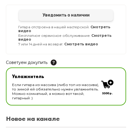
Уведомить о наличии
Гитара отстроена в нашей мастерской.
Смотреть
видео
Бесплатное сервисное обслуживание.
Смотреть
видео
7 или 14 дней на возврат.
Смотреть видео
Советуем докупить
Увлажнитель для музыкальных инструментов
Увлажнитель
В наличии
Если гитара из массива (либо топ из массива),
то зимой ей обязательно нужен увлажнитель.
3300 р.
Можно комнатный, а можно вот такой,
гитарный :)
Новое на канале