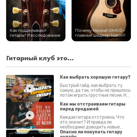
Как подделывают
Почему Messiah EM100 –
гитары? Расследование
главный шедевр Maton?
Гитарный клуб это...
Как выбрать хорошую гитару?
Быстрый гайд, как выбрать ту
самую, да так, чтобы не пришлось
потом играть грустные песни. На
что смотреть? Что проверять?
Как мы отстраиваем гитары
перед продажей
Каждая гитара отстроена. Что
это значит? И правда ли
необходимо доводить новые
гитары? Если кратко - да.
Опасно ли покупать гитару
Подробно - в видео :)
онлайн