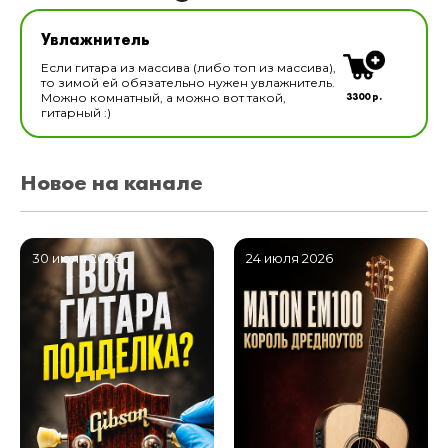
Увлажнитель для музыкальных инструментов
Увлажнитель
В наличии
Если гитара из массива (либо топ из массива),
то зимой ей обязательно нужен увлажнитель.
3300 р.
Можно комнатный, а можно вот такой,
гитарный :)
Новое на канале
30 июля 2026
24 июля 2026