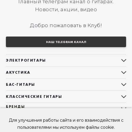
Главный телеграм канал о гитарах.
Новости, акции, видео
Добро пожаловать в Клуб!
НАШ TELEGRAM КАНАЛ
ЭЛЕКТРОГИТАРЫ
Все электрогитары
АКУСТИКА
Stratocaster
Все акустические гитары
Telecaster
БАС-ГИТАРЫ
Дредноуты
Les Paul
Все бас-гитары
Фолки (ОМ, 000, 00)
КЛАССИЧЕСКИЕ ГИТАРЫ
Оригинальная
Jazz Bass
Гранд Аудиториум
Все классические гитары
БРЕНДЫ
Superstrat
Precision Bass
Maton
Тревел, Компактный корпус
3/4
О НАС
Б/У, уцененные гитары
Оригинальная форма
Sigma Guitars
Для улучшения работы сайта и его взаимодействия с
Б/У, уцененные гитары
Б/У, уцененные гитары
Контакты
Короткомензурные
пользователями мы используем файлы cookie.
Enya Guitars
Мы в Telegram