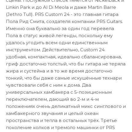
сцены. Послужной список тянется от Nickelback и
Linkin Park и до Al Di Meola и даже Martin Barre
(Jethro Tull). PRS Custom 24 - это главная гитара
Пола Рид Смита, создателя компании PRS Guitars.
Именно она буквально за один год перевела
Пола в статус живой легенды, поскольку ему
удалось угодить всем одни единственным
инструментом. Действительно, Custom 24
удобная, компактная, идеально сбалансирована,
гриф достаточно толстый, что бы гитара не теряла
жира и сустейна и в то же время достаточно
тонкий, что бы даже самые искушённые технари
чувствовали себя с ним к дома. Два
универсальных хамбакера с 5-позиционным
переключателем, дающий во 2-м и 4-м
положениях очень деликатный микс синглового и
хамбакерного звучания и целый океан
пространства и тепла в остальных трёх. Третье
поколение колков и тремоло машинки от PRS