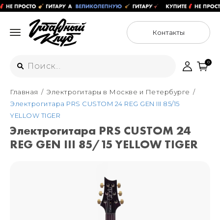
Контакты
0
Главная
Электрогитары в Москве и Петербурге
Интернет-магазин
Электрогитара PRS CUSTOM 24 REG GEN III 85/15
+7 (925) 125-54-44
YELLOW TIGER
Москва
Электрогитара PRS CUSTOM 24
+7 (925) 176-55-65
REG GEN III 85/15 YELLOW TIGER
Санкт-Петербург
ул. Большая Новодмитровская 36с15,
"ФЛАКОН"
+7 (929) 179-15-49
ул. Гороховая 49Б, "SENO"
Мастерские
Москва
+7 (925) 879-85-35
Санкт-Петербург
+7 (999) 213-51-93