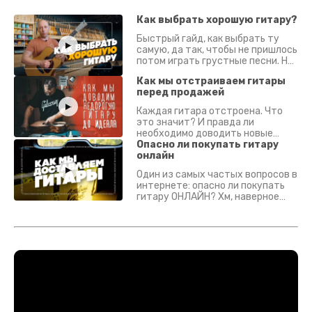
Как выбрать хорошую гитару?
Быстрый гайд, как выбрать ту
самую, да так, чтобы не пришлось
потом играть грустные песни. На
что смотреть? Что проверять?
Как мы отстраиваем гитары
перед продажей
Каждая гитара отстроена. Что
это значит? И правда ли
необходимо доводить новые
гитары? Если кратко - да.
Опасно ли покупать гитару
Подробно - в видео :)
онлайн
Один из самых частых вопросов в
интернете: опасно ли покупать
гитару ОНЛАЙН? Хм, наверное
да? Но не для вас :) Каждый
инструмент надежно упакован и
застрахован. Случись что -
отправим новый.