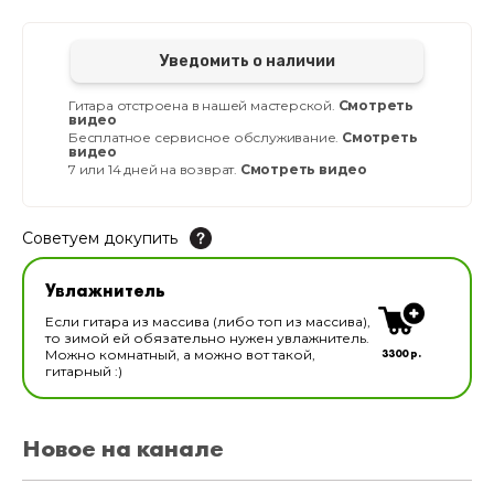
Уведомить о наличии
Гитара отстроена в нашей мастерской.
Смотреть
видео
Бесплатное сервисное обслуживание.
Смотреть
видео
7 или 14 дней на возврат.
Смотреть видео
Советуем докупить
Увлажнитель для музыкальных инструментов
Увлажнитель
В наличии
Если гитара из массива (либо топ из массива),
то зимой ей обязательно нужен увлажнитель.
3300 р.
Можно комнатный, а можно вот такой,
гитарный :)
Новое на канале