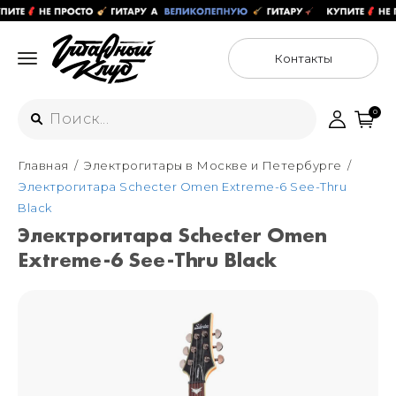
Контакты
0
Главная
Электрогитары в Москве и Петербурге
Интернет-магазин
Электрогитара Schecter Omen Extreme-6 See-Thru
+7 (925) 125-54-44
Black
Москва
Электрогитара Schecter Omen
+7 (925) 176-55-65
Extreme-6 See-Thru Black
Санкт-Петербург
ул. Большая Новодмитровская 36с15,
"ФЛАКОН"
+7 (929) 179-15-49
ул. Гороховая 49Б, "SENO"
Мастерские
Москва
+7 (925) 879-85-35
Санкт-Петербург
+7 (999) 213-51-93