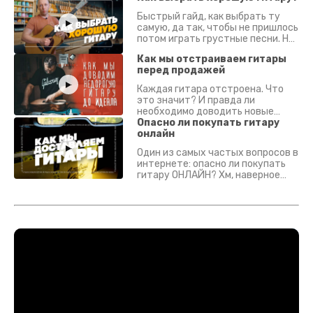
Быстрый гайд, как выбрать ту
самую, да так, чтобы не пришлось
потом играть грустные песни. На
что смотреть? Что проверять?
Как мы отстраиваем гитары
перед продажей
Каждая гитара отстроена. Что
это значит? И правда ли
необходимо доводить новые
гитары? Если кратко - да.
Опасно ли покупать гитару
Подробно - в видео :)
онлайн
Один из самых частых вопросов в
интернете: опасно ли покупать
гитару ОНЛАЙН? Хм, наверное
да? Но не для вас :) Каждый
инструмент надежно упакован и
застрахован. Случись что -
отправим новый.