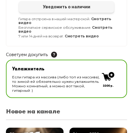
Уведомить о наличии
Гитара отстроена в нашей мастерской.
Смотреть
видео
Бесплатное сервисное обслуживание.
Смотреть
видео
7 или 14 дней на возврат.
Смотреть видео
Советуем докупить
Увлажнитель для музыкальных инструментов
Увлажнитель
В наличии
Если гитара из массива (либо топ из массива),
то зимой ей обязательно нужен увлажнитель.
3300 р.
Можно комнатный, а можно вот такой,
гитарный :)
Новое на канале