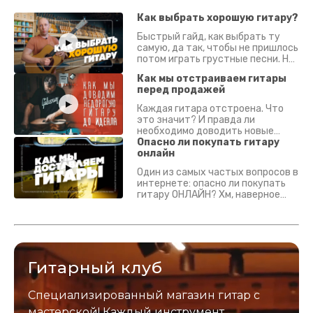
Как выбрать хорошую гитару?
Быстрый гайд, как выбрать ту
самую, да так, чтобы не пришлось
потом играть грустные песни. На
что смотреть? Что проверять?
Как мы отстраиваем гитары
перед продажей
Каждая гитара отстроена. Что
это значит? И правда ли
необходимо доводить новые
гитары? Если кратко - да.
Опасно ли покупать гитару
Подробно - в видео :)
онлайн
Один из самых частых вопросов в
интернете: опасно ли покупать
гитару ОНЛАЙН? Хм, наверное
да? Но не для вас :) Каждый
инструмент надежно упакован и
застрахован. Случись что -
отправим новый.
Гитарный клуб
Специализированный магазин гитар с
мастерской! Каждый инструмент