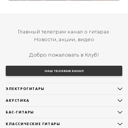
Главный телеграм канал о гитарах.
Новости, акции, видео
Добро пожаловать в Клуб!
НАШ TELEGRAM КАНАЛ
ЭЛЕКТРОГИТАРЫ
Все электрогитары
АКУСТИКА
Stratocaster
Все акустические гитары
Telecaster
БАС-ГИТАРЫ
Дредноуты
Les Paul
Все бас-гитары
Фолки (ОМ, 000, 00)
КЛАССИЧЕСКИЕ ГИТАРЫ
Оригинальная
Jazz Bass