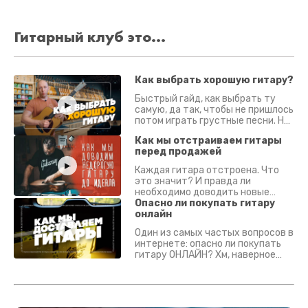
Гитарный клуб это...
Как выбрать хорошую гитару?
Быстрый гайд, как выбрать ту
самую, да так, чтобы не пришлось
потом играть грустные песни. На
что смотреть? Что проверять?
Как мы отстраиваем гитары
перед продажей
Каждая гитара отстроена. Что
это значит? И правда ли
необходимо доводить новые
гитары? Если кратко - да.
Опасно ли покупать гитару
Подробно - в видео :)
онлайн
Один из самых частых вопросов в
интернете: опасно ли покупать
гитару ОНЛАЙН? Хм, наверное
да? Но не для вас :) Каждый
инструмент надежно упакован и
застрахован. Случись что -
отправим новый.