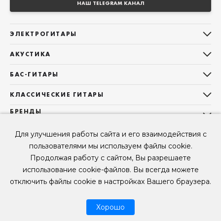
НАШ TELEGRAM КАНАЛ
ЭЛЕКТРОГИТАРЫ
Все электрогитары
АКУСТИКА
Stratocaster
Все акустические гитары
Telecaster
БАС-ГИТАРЫ
Дредноуты
Les Paul
Все бас-гитары
Фолки (ОМ, 000, 00)
КЛАССИЧЕСКИЕ ГИТАРЫ
Оригинальная
Jazz Bass
Гранд Аудиториум
Все классические гитары
БРЕНДЫ
Superstrat
Precision Bass
Maton
Тревел, Компактный корпус
3/4
О НАС
Б/У, уцененные гитары
Оригинальная форма
Sigma Guitars
Для улучшения работы сайта и его взаимодействия с
Б/У, уцененные гитары
Б/У, уцененные гитары
Контакты
Короткомензурные
пользователями мы используем файлы cookie.
Enya Guitars
Мы в Telegram
Б/У, уцененные гитары
Продолжая работу с сайтом, Вы разрешаете
Fender
Мы в ВК
использование cookie-файлов. Вы всегда можете
Gibson
Мы в YouTube
отключить файлы cookie в настройках Вашего браузера.
© 2026
ООО "КЛУБ ГИТАР" ИНН 9715463081, ОГРН 1237700694230
Мы в RUTUBE
Хорошо
Рассрочка
Возврат