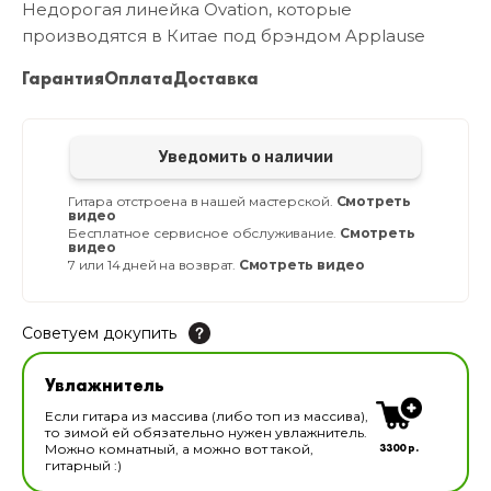
Недорогая линейка Ovation, которые
производятся в Китае под брэндом Applause
Гарантия
Оплата
Доставка
Уведомить о наличии
Гитара отстроена в нашей мастерской.
Смотреть
видео
Бесплатное сервисное обслуживание.
Смотреть
видео
7 или 14 дней на возврат.
Смотреть видео
Советуем докупить
Увлажнитель для музыкальных инструментов
Увлажнитель
В наличии
Если гитара из массива (либо топ из массива),
то зимой ей обязательно нужен увлажнитель.
3300 р.
Можно комнатный, а можно вот такой,
гитарный :)