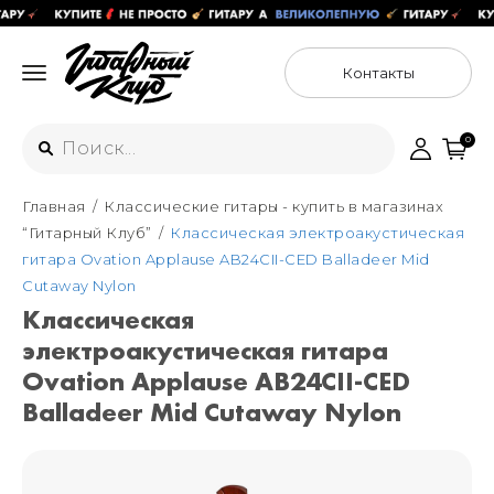
Контакты
0
Главная
Классические гитары - купить в магазинах
Интернет-магазин
“Гитарный Клуб”
Классическая электроакустическая
+7 (925) 125-54-44
гитара Ovation Applause AB24CII-CED Balladeer Mid
Москва
Cutaway Nylon
+7 (925) 176-55-65
Классическая
Санкт-Петербург
ул. Большая Новодмитровская 36с15,
электроакустическая гитара
"ФЛАКОН"
+7 (929) 179-15-49
Ovation Applause AB24CII-CED
ул. Гороховая 49Б, "SENO"
Мастерские
Balladeer Mid Cutaway Nylon
Москва
+7 (925) 879-85-35
Санкт-Петербург
+7 (999) 213-51-93