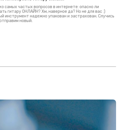
из самых частых вопросов в интернете: опасно ли
ать гитару ОНЛАЙН? Хм, наверное да? Но не для вас :)
й инструмент надежно упакован и застрахован. Случись
 отправим новый.
Русски
испанс
эмп для басистов!
Конкурс про Кино!
Обзор