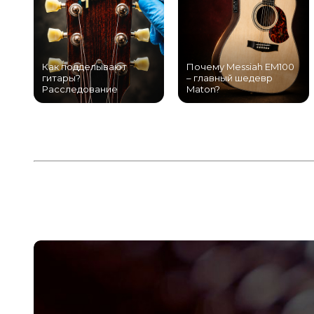
Как подделывают
Почему Messiah EM100
гитары?
– главный шедевр
Расследование
Maton?