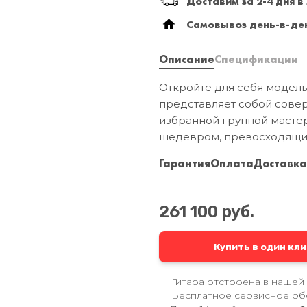
Доставим за 2-4 дня в
Самовывоз день-в-ден
Описание
Спецификации
Откройте для себя модель 
представляет собой сове
избранной группой мастер
шедевром, превосходящи
Гарантия
Оплата
Доставк
261 100 руб.
Купить в один кли
Гитара отстроена в нашей
Бесплатное сервисное об