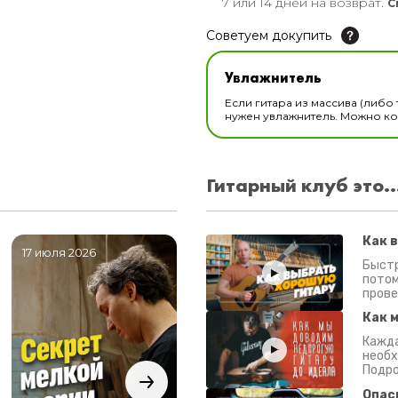
7 или 14 дней на возврат.
С
Советуем докупить
Увлажнитель для музы
Увлажнитель
В наличии
Если гитара из массива (либо 
нужен увлажнитель. Можно ком
Гитарный клуб это..
Как 
17 июля 2026
06 июля 2026
0
Быстр
потом
прове
Как 
Кажда
необх
Подро
Опас