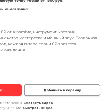
 любую точку России от 1500 руб.
Санкт-Петербург
+7 (999) 213-51-93
ь из магазина
8P от Alhambra, инструмент, который
ршенство мастерства и мощный звук. Созданная
ов, каждая гитара серии 8P является
м ожидания.
а
к
Добавить в корзину
 мастерской.
Смотреть видео
служивание.
Смотреть видео