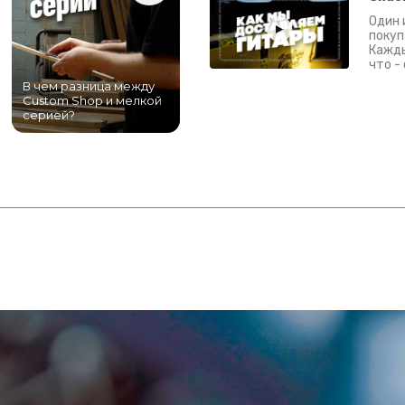
Один 
покуп
Кажды
что -
В чем разница между
Самый большой
Custom Shop и мелкой
магазин гитар в
серией?
Питере!
К