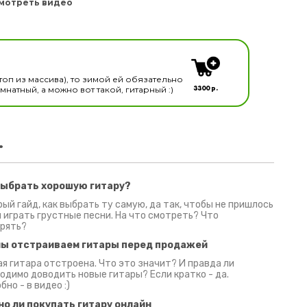
мотреть видео
кальных инструментов
топ из массива), то зимой ей обязательно
3300 р.
натный, а можно вот такой, гитарный :)
.
выбрать хорошую гитару?
2 июня 2026
30 июня 2026
09 июн
ый гайд, как выбрать ту самую, да так, чтобы не пришлось
 играть грустные песни. На что смотреть? Что
рять?
мы отстраиваем гитары перед продажей
я гитара отстроена. Что это значит? И правда ли
одимо доводить новые гитары? Если кратко - да.
бно - в видео :)
но ли покупать гитару онлайн