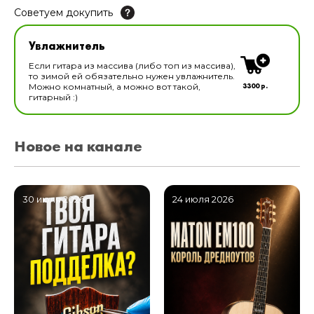
Советуем докупить
Увлажнитель для музыкальных инструментов
Увлажнитель
В наличии
Если гитара из массива (либо топ из массива),
то зимой ей обязательно нужен увлажнитель.
3300 р.
Можно комнатный, а можно вот такой,
гитарный :)
Новое на канале
30 июля 2026
24 июля 2026