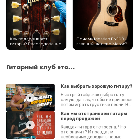
Как подделывают
Почему Messiah EM100 –
гитары? Расследование
главный шедевр Maton?
Гитарный клуб это...
Как выбрать хорошую гитару?
Быстрый гайд, как выбрать ту
самую, да так, чтобы не пришлось
потом играть грустные песни. На
что смотреть? Что проверять?
Как мы отстраиваем гитары
перед продажей
Каждая гитара отстроена. Что
это значит? И правда ли
необходимо доводить новые