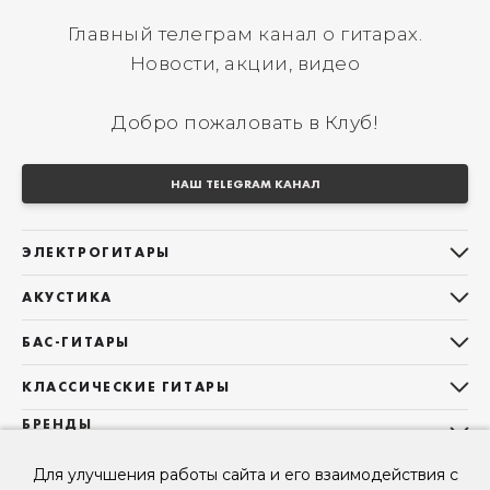
Главный телеграм канал о гитарах.
Новости, акции, видео
Добро пожаловать в Клуб!
НАШ TELEGRAM КАНАЛ
ЭЛЕКТРОГИТАРЫ
Все электрогитары
АКУСТИКА
Stratocaster
Все акустические гитары
Telecaster
БАС-ГИТАРЫ
Дредноуты
Les Paul
Все бас-гитары
Фолки (ОМ, 000, 00)
КЛАССИЧЕСКИЕ ГИТАРЫ
Оригинальная
Jazz Bass
Гранд Аудиториум
Все классические гитары
БРЕНДЫ
Superstrat
Precision Bass
Maton
Тревел, Компактный корпус
3/4
О НАС
Б/У, уцененные гитары
Оригинальная форма
Sigma Guitars
Для улучшения работы сайта и его взаимодействия с
Б/У, уцененные гитары
Б/У, уцененные гитары
Контакты
Короткомензурные