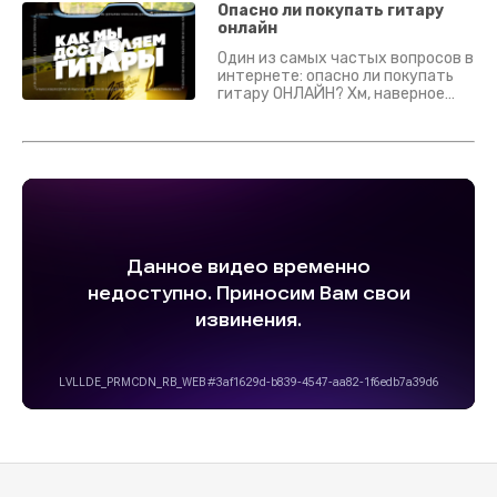
гитары? Если кратко - да.
Опасно ли покупать гитару
Подробно - в видео :)
онлайн
Один из самых частых вопросов в
интернете: опасно ли покупать
гитару ОНЛАЙН? Хм, наверное
да? Но не для вас :) Каждый
инструмент надежно упакован и
застрахован. Случись что -
отправим новый.