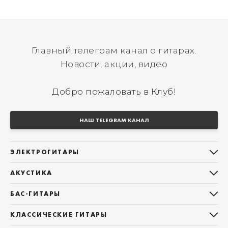
Главный телеграм канал о гитарах.
Новости, акции, видео
Добро пожаловать в Клуб!
НАШ TELEGRAM КАНАЛ
ЭЛЕКТРОГИТАРЫ
Все электрогитары
АКУСТИКА
Stratocaster
Все акустические гитары
Telecaster
БАС-ГИТАРЫ
Дредноуты
Les Paul
Все бас-гитары
Фолки (ОМ, 000, 00)
КЛАССИЧЕСКИЕ ГИТАРЫ
Оригинальная
Jazz Bass