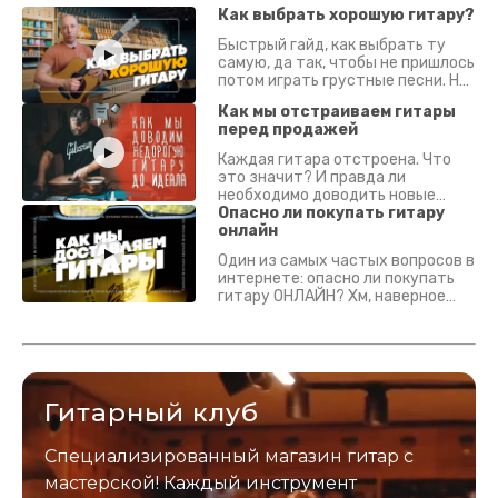
Как выбрать хорошую гитару?
Быстрый гайд, как выбрать ту
самую, да так, чтобы не пришлось
потом играть грустные песни. На
что смотреть? Что проверять?
Как мы отстраиваем гитары
перед продажей
Каждая гитара отстроена. Что
это значит? И правда ли
необходимо доводить новые
гитары? Если кратко - да.
Опасно ли покупать гитару
Подробно - в видео :)
онлайн
Один из самых частых вопросов в
интернете: опасно ли покупать
гитару ОНЛАЙН? Хм, наверное
да? Но не для вас :) Каждый
инструмент надежно упакован и
застрахован. Случись что -
отправим новый.
Гитарный клуб
Специализированный магазин гитар с
мастерской! Каждый инструмент