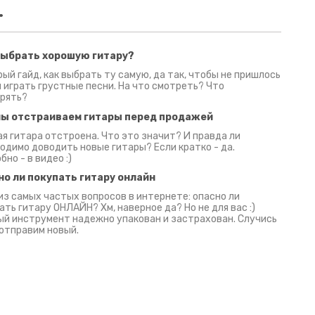
.
выбрать хорошую гитару?
2 июня 2026
30 июня 2026
09 июн
ый гайд, как выбрать ту самую, да так, чтобы не пришлось
 играть грустные песни. На что смотреть? Что
рять?
мы отстраиваем гитары перед продажей
я гитара отстроена. Что это значит? И правда ли
одимо доводить новые гитары? Если кратко - да.
бно - в видео :)
но ли покупать гитару онлайн
из самых частых вопросов в интернете: опасно ли
ать гитару ОНЛАЙН? Хм, наверное да? Но не для вас :)
й инструмент надежно упакован и застрахован. Случись
 отправим новый.
Русски
испанс
эмп для басистов!
Конкурс про Кино!
Обзор