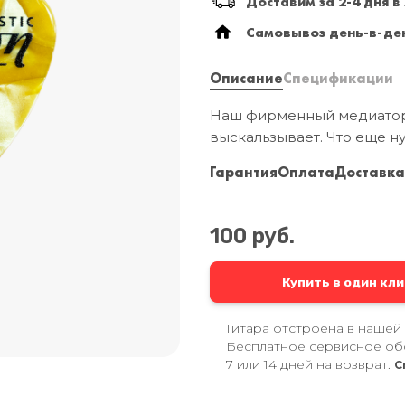
Доставим за 2-4 дня в
Самовывоз день-в-ден
Описание
Спецификации
Наш фирменный медиатор!
выскальзывает. Что еще ну
Гарантия
Оплата
Доставк
100 руб.
Купить в один кли
Гитара отстроена в нашей
Бесплатное сервисное об
7 или 14 дней на возврат.
С