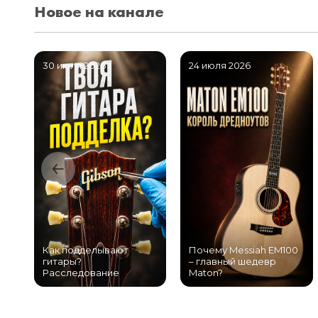
Новое на канале
30 июля 2026
24 июля 2026
Как подделывают
Почему Messiah EM100
гитары?
– главный шедевр
Расследование
Maton?