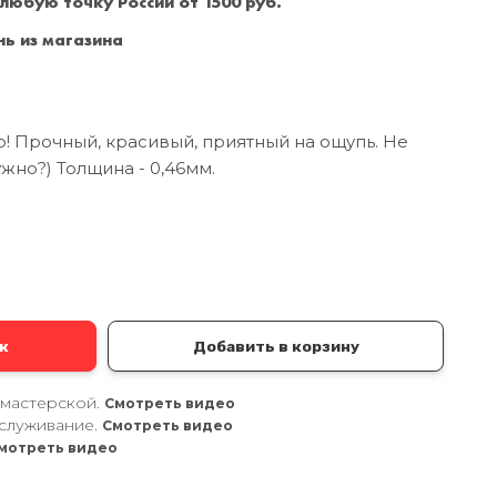
 любую точку России от 1500 руб.
Санкт-Петербург
+7 (999) 213-51-93
ь из магазина
 Прочный, красивый, приятный на ощупь. Не
жно?) Толщина - 0,46мм.
а
к
Добавить в корзину
 мастерской.
Смотреть видео
служивание.
Смотреть видео
мотреть видео