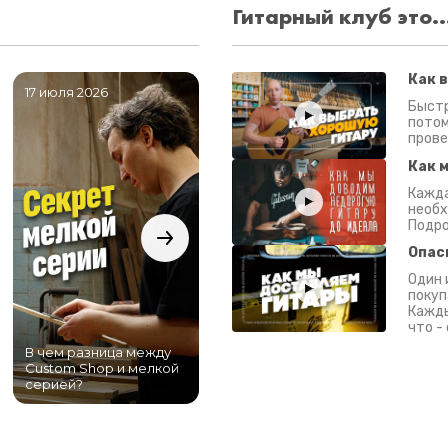
Гитарный клуб это..
Как 
17 июля 2026
06 июля 2026
0
Быстр
потом
прове
Как 
Кажда
необх
Подро
Опас
Один 
покуп
Кажды
что -
В чем разница между
Самый большой
Custom Shop и мелкой
магазин гитар в
серией?
Питере!
К