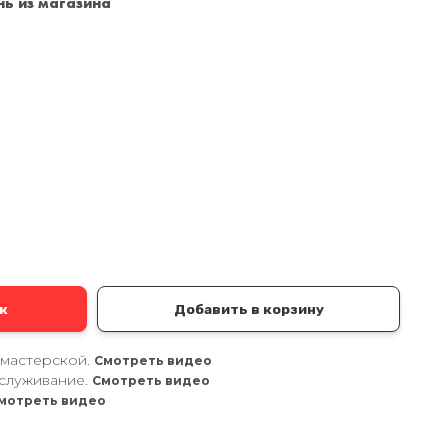
ь из магазина
Санкт-Петербург
+7 (999) 213-51-93
а
к
Добавить в корзину
 мастерской.
Смотреть видео
служивание.
Смотреть видео
мотреть видео