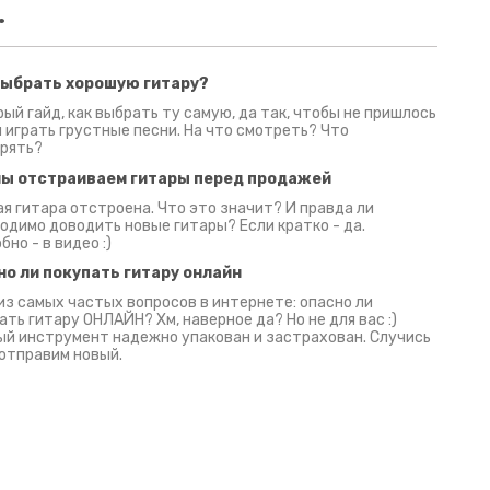
.
выбрать хорошую гитару?
2 июня 2026
30 июня 2026
09 июн
ый гайд, как выбрать ту самую, да так, чтобы не пришлось
 играть грустные песни. На что смотреть? Что
рять?
мы отстраиваем гитары перед продажей
я гитара отстроена. Что это значит? И правда ли
одимо доводить новые гитары? Если кратко - да.
бно - в видео :)
но ли покупать гитару онлайн
из самых частых вопросов в интернете: опасно ли
ать гитару ОНЛАЙН? Хм, наверное да? Но не для вас :)
й инструмент надежно упакован и застрахован. Случись
 отправим новый.
Русски
испанс
эмп для басистов!
Конкурс про Кино!
Обзор