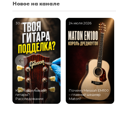
Новое на канале
30 июля 2026
24 июля 2026
Как подделывают
Почему Messiah EM100
гитары?
– главный шедевр
Расследование
Maton?