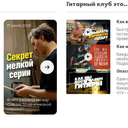
Гитарный клуб это..
Как 
17 июля 2026
06 июля 2026
0
Быстр
потом
прове
Как 
Кажда
необх
Подро
Опас
Один 
покуп
Кажды
что -
В чем разница между
Самый большой
Custom Shop и мелкой
магазин гитар в
серией?
Питере!
К