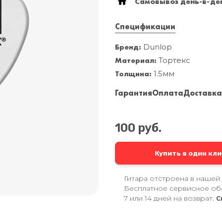
Самовывоз день-в-ден
Спецификации
Бренд:
Dunlop
Материал:
Тортекс
Толщина:
1.5мм
Гарантия
Оплата
Доставк
100 руб.
Купить в один кли
Гитара отстроена в нашей
Бесплатное сервисное об
7 или 14 дней на возврат.
С