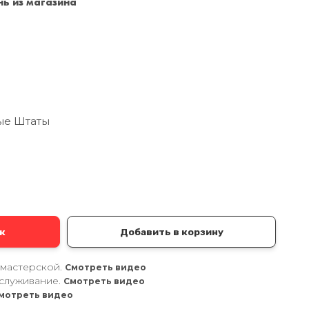
ь из магазина
Санкт-Петербург
+7 (999) 213-51-93
ые Штаты
а
к
Добавить в корзину
 мастерской.
Смотреть видео
служивание.
Смотреть видео
мотреть видео