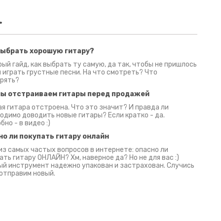
.
выбрать хорошую гитару?
2 июня 2026
30 июня 2026
09 июн
ый гайд, как выбрать ту самую, да так, чтобы не пришлось
 играть грустные песни. На что смотреть? Что
рять?
мы отстраиваем гитары перед продажей
я гитара отстроена. Что это значит? И правда ли
одимо доводить новые гитары? Если кратко - да.
бно - в видео :)
но ли покупать гитару онлайн
из самых частых вопросов в интернете: опасно ли
ать гитару ОНЛАЙН? Хм, наверное да? Но не для вас :)
й инструмент надежно упакован и застрахован. Случись
 отправим новый.
Русски
испанс
эмп для басистов!
Конкурс про Кино!
Обзор