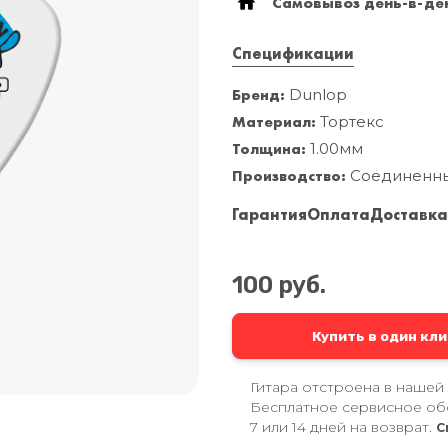
Самовывоз день-в-ден
Спецификации
Бренд:
Dunlop
Материал:
Тортекс
Толщина:
1.00мм
Производство:
Соединенн
Гарантия
Оплата
Доставк
100 руб.
Купить в один кли
Гитара отстроена в нашей
Бесплатное сервисное об
7 или 14 дней на возврат.
С