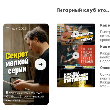
Гитарный клуб это..
Как 
17 июля 2026
06 июля 2026
0
Быстр
потом
прове
Как 
Кажда
необх
Подро
Опас
Один 
покуп
Кажды
что -
В чем разница между
Самый большой
Custom Shop и мелкой
магазин гитар в
серией?
Питере!
К