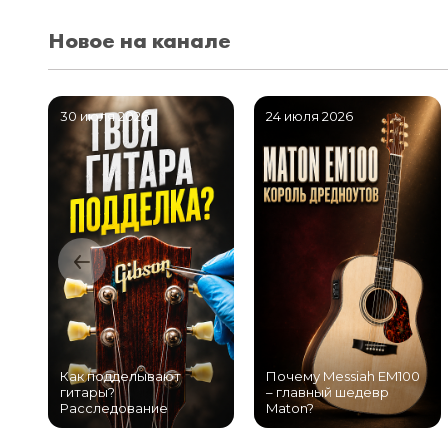
Новое на канале
30 июля 2026
24 июля 2026
Как подделывают
Почему Messiah EM100
гитары?
– главный шедевр
Расследование
Maton?