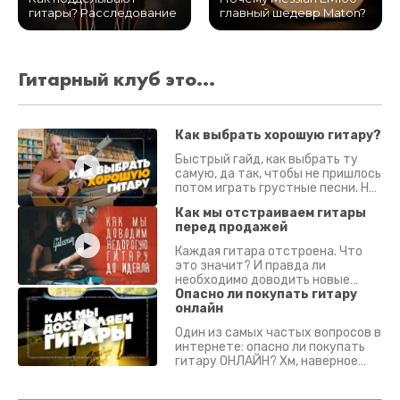
гитары? Расследование
главный шедевр Maton?
Гитарный клуб это...
Как выбрать хорошую гитару?
Быстрый гайд, как выбрать ту
самую, да так, чтобы не пришлось
потом играть грустные песни. На
что смотреть? Что проверять?
Как мы отстраиваем гитары
перед продажей
Каждая гитара отстроена. Что
это значит? И правда ли
необходимо доводить новые
гитары? Если кратко - да.
Опасно ли покупать гитару
Подробно - в видео :)
онлайн
Один из самых частых вопросов в
интернете: опасно ли покупать
гитару ОНЛАЙН? Хм, наверное
да? Но не для вас :) Каждый
инструмент надежно упакован и