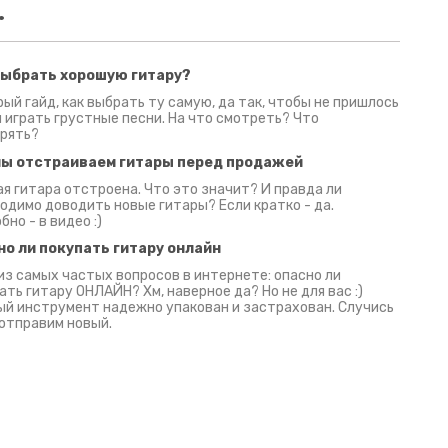
.
выбрать хорошую гитару?
2 июня 2026
30 июня 2026
09 июн
ый гайд, как выбрать ту самую, да так, чтобы не пришлось
 играть грустные песни. На что смотреть? Что
рять?
мы отстраиваем гитары перед продажей
я гитара отстроена. Что это значит? И правда ли
одимо доводить новые гитары? Если кратко - да.
бно - в видео :)
но ли покупать гитару онлайн
из самых частых вопросов в интернете: опасно ли
ать гитару ОНЛАЙН? Хм, наверное да? Но не для вас :)
й инструмент надежно упакован и застрахован. Случись
 отправим новый.
Русски
испанс
эмп для басистов!
Конкурс про Кино!
Обзор