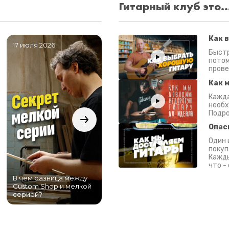
Гитарный клуб это..
Как 
17 июля 2026
06 июля 2026
0
Быстр
потом
прове
Как 
Кажда
необх
Подро
Опас
Один 
покуп
Кажды
что -
В чем разница между
Самый большой
Custom Shop и мелкой
магазин гитар в
серией?
Питере!
К