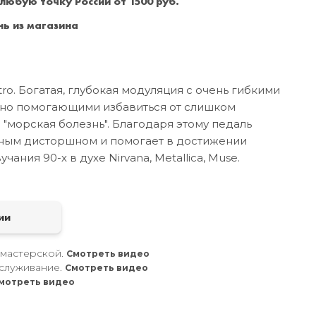
 любую точку России от 1500 руб.
Санкт-Петербург
+7 (999) 213-51-93
ь из магазина
ro. Богатая, глубокая модуляция с очень гибкими
ично помогающими избавиться от слишком
 "морская болезнь". Благодаря этому педаль
ным дисторшном и помогает в достижении
чания 90-х в духе Nirvana, Metallica, Muse.
а
ии
 мастерской.
Смотреть видео
служивание.
Смотреть видео
мотреть видео