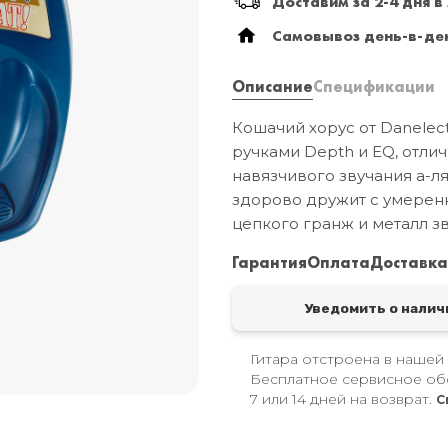
Доставим за 2-4 дня в
Самовывоз день-в-ден
Описание
Спецификации
Кошачий хорус от Danelect
ручками Depth и EQ, отл
навязчивого звучания а-ля
здорово дружит с умерен
цепкого гранж и металл зву
Гарантия
Оплата
Доставк
Уведомить о налич
Гитара отстроена в нашей
Бесплатное сервисное об
7 или 14 дней на возврат.
С