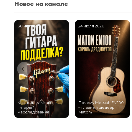
Новое на канале
30 июля 2026
24 июля 2026
Как подделывают
Почему Messiah EM100
гитары?
– главный шедевр
Расследование
Maton?