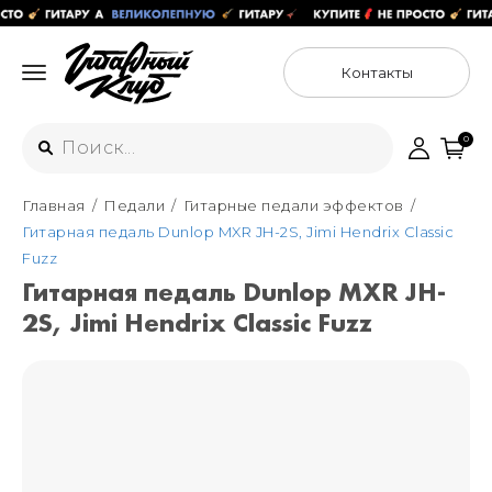
Контакты
0
Главная
Педали
Гитарные педали эффектов
Интернет-магазин
Гитарная педаль Dunlop MXR JH-2S, Jimi Hendrix Classic
+7 (925) 125-54-44
Fuzz
Москва
Гитарная педаль Dunlop MXR JH-
+7 (925) 176-55-65
2S, Jimi Hendrix Classic Fuzz
Санкт-Петербург
ул. Большая Новодмитровская 36с15,
"ФЛАКОН"
+7 (929) 179-15-49
ул. Гороховая 49Б, "SENO"
Мастерские
Москва
+7 (925) 879-85-35
Санкт-Петербург
+7 (999) 213-51-93