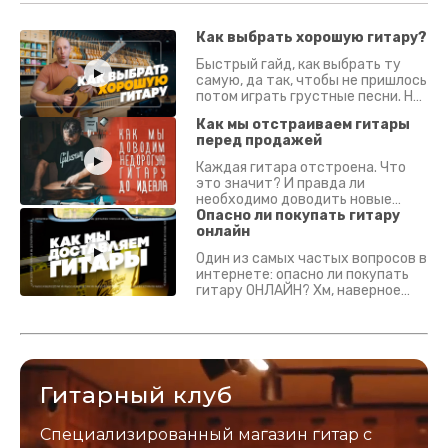
Как выбрать хорошую гитару?
Быстрый гайд, как выбрать ту
самую, да так, чтобы не пришлось
потом играть грустные песни. На
что смотреть? Что проверять?
Как мы отстраиваем гитары
перед продажей
Каждая гитара отстроена. Что
это значит? И правда ли
необходимо доводить новые
гитары? Если кратко - да.
Опасно ли покупать гитару
Подробно - в видео :)
онлайн
Один из самых частых вопросов в
интернете: опасно ли покупать
гитару ОНЛАЙН? Хм, наверное
да? Но не для вас :) Каждый
инструмент надежно упакован и
застрахован. Случись что -
отправим новый.
Гитарный клуб
Специализированный магазин гитар с