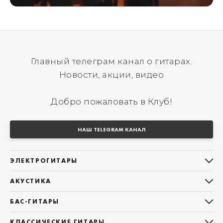
Главный телеграм канал о гитарах.
Новости, акции, видео
Добро пожаловать в Клуб!
НАШ TELEGRAM КАНАЛ
ЭЛЕКТРОГИТАРЫ
Все электрогитары
АКУСТИКА
Stratocaster
Все акустические гитары
Telecaster
БАС-ГИТАРЫ
Дредноуты
Les Paul
Все бас-гитары
Фолки (ОМ, 000, 00)
КЛАССИЧЕСКИЕ ГИТАРЫ