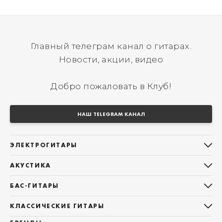
Главный телеграм канал о гитарах.
Новости, акции, видео
Добро пожаловать в Клуб!
НАШ TELEGRAM КАНАЛ
ЭЛЕКТРОГИТАРЫ
Все электрогитары
АКУСТИКА
Stratocaster
Все акустические гитары
Telecaster
БАС-ГИТАРЫ
Дредноуты
Les Paul
Все бас-гитары
Фолки (ОМ, 000, 00)
КЛАССИЧЕСКИЕ ГИТАРЫ
Оригинальная
Jazz Bass
Гранд Аудиториум
Все классические гитары