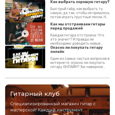
Как выбрать хорошую гитару?
Быстрый гайд, как выбрать ту
самую, да так, чтобы не пришлось
потом играть грустные песни. На
что смотреть? Что проверять?
Как мы отстраиваем гитары
перед продажей
Каждая гитара отстроена. Что
это значит? И правда ли
необходимо доводить новые
гитары? Если кратко - да.
Опасно ли покупать гитару
Подробно - в видео :)
онлайн
Один из самых частых вопросов в
интернете: опасно ли покупать
гитару ОНЛАЙН? Хм, наверное
да? Но не для вас :) Каждый
инструмент надежно упакован и
застрахован. Случись что -
отправим новый.
Гитарный клуб
Специализированный магазин гитар с
мастерской! Каждый инструмент