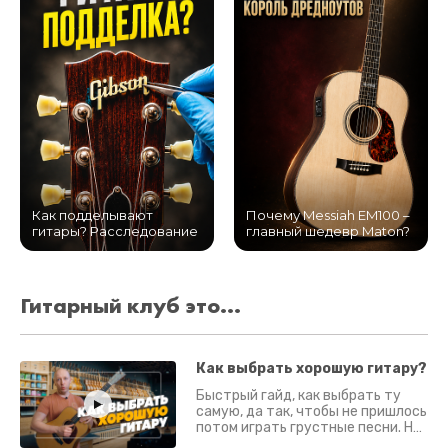
Как подделывают
Почему Messiah EM100 –
гитары? Расследование
главный шедевр Maton?
Гитарный клуб это...
Как выбрать хорошую гитару?
Быстрый гайд, как выбрать ту
самую, да так, чтобы не пришлось
потом играть грустные песни. На
что смотреть? Что проверять?