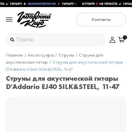
Контакты
0
Главная
Аксессуары
Струны
Струны для
Интернет-магазин
акустических гитар
Струны для акустической гитары
+7 (925) 125-54-44
D'Addario EJ40 SILK&STEEL, 11-47
Москва
Струны для акустической гитары
+7 (925) 176-55-65
D'Addario EJ40 SILK&STEEL, 11-47
Санкт-Петербург
ул. Большая Новодмитровская 36с15,
"ФЛАКОН"
+7 (929) 179-15-49
ул. Гороховая 49Б, "SENO"
Мастерские
Москва
+7 (925) 879-85-35
Санкт-Петербург
+7 (999) 213-51-93