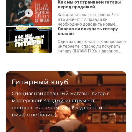
Как мы отстраиваем гитары
перед продажей
Каждая гитара отстроена. Что
это значит? И правда ли
необходимо доводить новые
гитары? Если кратко - да.
Опасно ли покупать гитару
Подробно - в видео :)
онлайн
Один из самых частых вопросов в
интернете: опасно ли покупать
гитару ОНЛАЙН? Хм, наверное
да? Но не для вас :) Каждый
инструмент надежно упакован и
застрахован. Случись что -
отправим новый.
Гитарный клуб
Специализированный магазин гитар с
мастерской! Каждый инструмент
отстроен мастером, играть удобно и
ничего не болит :)