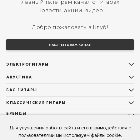
Главный телеграм канал о гитарах.
Новости, акции, видео
Добро пожаловать в Клуб!
НАШ TELEGRAM КАНАЛ
ЭЛЕКТРОГИТАРЫ
Все электрогитары
АКУСТИКА
Stratocaster
Все акустические гитары
Telecaster
БАС-ГИТАРЫ
Дредноуты
Les Paul
Все бас-гитары
Фолки (ОМ, 000, 00)
КЛАССИЧЕСКИЕ ГИТАРЫ
Оригинальная
Jazz Bass
Гранд Аудиториум
Все классические гитары
БРЕНДЫ
Superstrat
Precision Bass
Maton
Тревел, Компактный корпус
3/4
О НАС
Б/У, уцененные гитары
Оригинальная форма
Для улучшения работы сайта и его взаимодействия с
Sigma Guitars
Б/У, уцененные гитары
Б/У, уцененные гитары
Контакты
Короткомензурные
пользователями мы используем файлы cookie.
Enya Guitars